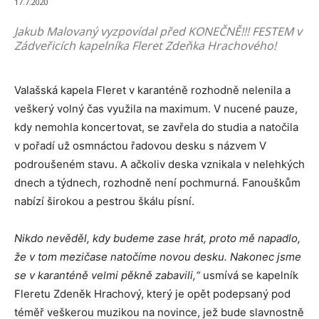
17.7.2020
Jakub Malovaný vyzpovídal před KONEČNĚ!!! FESTEM v
Zádveřicích kapelníka Fleret Zdeňka Hrachového!
Valašská kapela Fleret v karanténě rozhodně nelenila a
veškerý volný čas využila na maximum. V nucené pauze,
kdy nemohla koncertovat, se zavřela do studia a natočila
v pořadí už osmnáctou řadovou desku s názvem V
podroušeném stavu. A ačkoliv deska vznikala v nelehkých
dnech a týdnech, rozhodně není pochmurná. Fanouškům
nabízí širokou a pestrou škálu písní.
Nikdo nevěděl, kdy budeme zase hrát, proto mě napadlo,
že v tom mezičase natočíme novou desku. Nakonec jsme
se v karanténě velmi pěkně zabavili,“
usmívá se kapelník
Fleretu Zdeněk Hrachový, který je opět podepsaný pod
téměř veškerou muzikou na novince, jež bude slavnostně