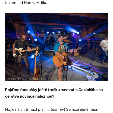
textem od Honzy Mrlíka.
Pojďme fanoušky ještě trošku navnadit. Co dalšího na
čerstvé novince naleznou?
No, dalších třináct písní… (úsměv) Samozřejmě nesmí