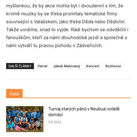
myšlenkou, že by akce mohla být i dvoudenní s tím, že
kromě muziky by se třeba promítaly tematické filmy
související s Valašskem, jako třeba Děda nebo Dědictví.
Takže uvidíme, snad to vyjde. Rádi bychom se odvděčili i
fanouškům, kteří za námi dlouhodobě jezdí a společně s
námi vytváří tu pravou pohodu v Zádveřicích.
DALŠÍ ČLÁNKY
Fleret
Jakub Malovaný
Koncert
Rozhovor
Další
Turnaj starých pánů v Neubuzi ovládli
domácí
9.8.2026