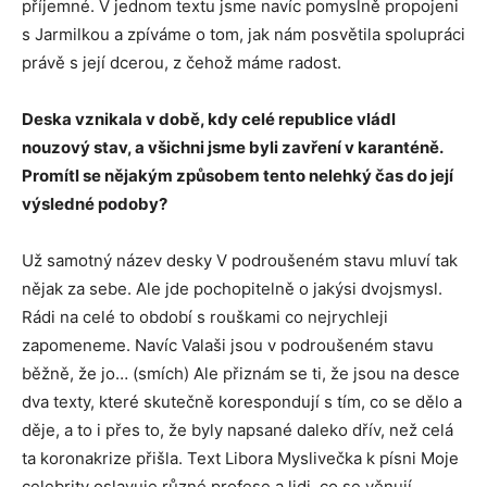
příjemné. V jednom textu jsme navíc pomyslně propojeni
s Jarmilkou a zpíváme o tom, jak nám posvětila spolupráci
právě s její dcerou, z čehož máme radost.
Deska vznikala v době, kdy celé republice vládl
nouzový stav, a všichni jsme byli zavření v karanténě.
Promítl se nějakým způsobem tento nelehký čas do její
výsledné podoby?
Už samotný název desky V podroušeném stavu mluví tak
nějak za sebe. Ale jde pochopitelně o jakýsi dvojsmysl.
Rádi na celé to období s rouškami co nejrychleji
zapomeneme. Navíc Valaši jsou v podroušeném stavu
běžně, že jo… (smích) Ale přiznám se ti, že jsou na desce
dva texty, které skutečně korespondují s tím, co se dělo a
děje, a to i přes to, že byly napsané daleko dřív, než celá
ta koronakrize přišla. Text Libora Myslivečka k písni Moje
celebrity oslavuje různé profese a lidi, co se věnují