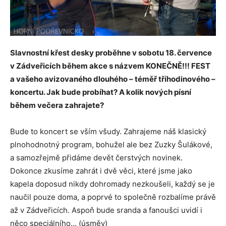
Slavnostní křest desky proběhne v sobotu 18. července
v Zádveřicích během akce s názvem KONEČNĚ!!! FEST
a vašeho avizovaného dlouhého – téměř tříhodinového –
koncertu. Jak bude probíhat? A kolik nových písní
během večera zahrajete?
Bude to koncert se vším všudy. Zahrajeme náš klasický
plnohodnotný program, bohužel ale bez Zuzky Šulákové,
a samozřejmě přidáme devět čerstvých novinek.
Dokonce zkusíme zahrát i dvě věci, které jsme jako
kapela doposud nikdy dohromady nezkoušeli, každý se je
naučil pouze doma, a poprvé to společně rozbalíme právě
až v Zádveřicích. Aspoň bude sranda a fanoušci uvidí i
něco speciálního… (úsměv)