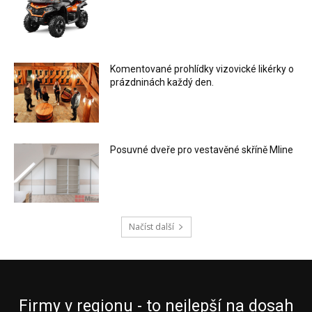
Komentované prohlídky vizovické likérky o
prázdninách každý den.
Posuvné dveře pro vestavěné skříně Mline
Načíst další
Firmy v regionu - to nejlepší na dosah