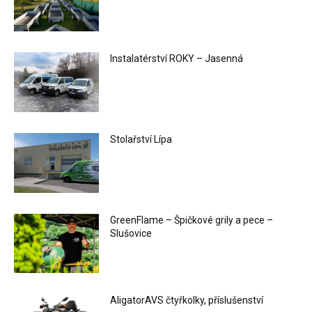
Instalatérství ROKY – Jasenná
Stolařství Lípa
GreenFlame – Špičkové grily a pece –
Slušovice
AligatorAVS čtyřkolky, příslušenství