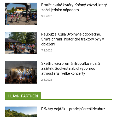
Bratřejovské kotáry. Krásný závod, který
začal jedním nápadem
9.8.2026
Neubuz si užila Uvolněné odpoledne.
Smyslohraní i historické traktory byly v
obležení
7.8.2026
Skvělí diváci proměnili bouřku v další
zážitek. SudFest nabídl výbornou
atmosféru i velké koncerty
2.8.2026
HLAVNÍ PARTNEŘI
Přívěsy Vajďák – prodejní areál Neubuz