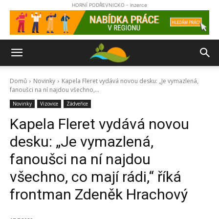
HORNÍ PODŘEVNICKO - inzerce
Domů
Novinky
Kapela Fleret vydává novou desku: „Je vymazlená,
fanoušci na ní najdou všechno,...
Novinky
Vizovice
Zádveřice
Kapela Fleret vydává novou
desku: „Je vymazlená,
fanoušci na ní najdou
všechno, co mají rádi,“ říká
frontman Zdeněk Hrachový