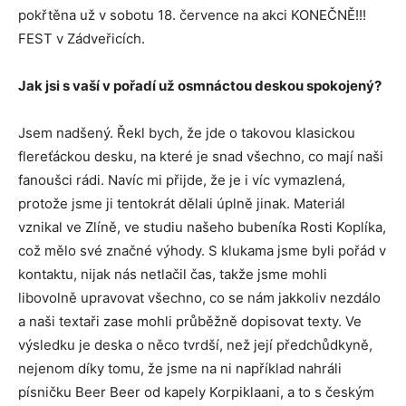
pokřtěna už v sobotu 18. července na akci KONEČNĚ!!!
FEST v Zádveřicích.
Jak jsi s vaší v pořadí už osmnáctou deskou spokojený?
Jsem nadšený. Řekl bych, že jde o takovou klasickou
flereťáckou desku, na které je snad všechno, co mají naši
fanoušci rádi. Navíc mi přijde, že je i víc vymazlená,
protože jsme ji tentokrát dělali úplně jinak. Materiál
vznikal ve Zlíně, ve studiu našeho bubeníka Rosti Koplíka,
což mělo své značné výhody. S klukama jsme byli pořád v
kontaktu, nijak nás netlačil čas, takže jsme mohli
libovolně upravovat všechno, co se nám jakkoliv nezdálo
a naši textaři zase mohli průběžně dopisovat texty. Ve
výsledku je deska o něco tvrdší, než její předchůdkyně,
nejenom díky tomu, že jsme na ni například nahráli
písničku Beer Beer od kapely Korpiklaani, a to s českým