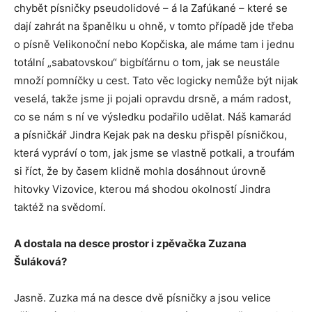
chybět písničky pseudolidové – á la Zafúkané – které se
dají zahrát na španělku u ohně, v tomto případě jde třeba
o písně Velikonoční nebo Kopčiska, ale máme tam i jednu
totální „sabatovskou“ bigbíťárnu o tom, jak se neustále
množí pomníčky u cest. Tato věc logicky nemůže být nijak
veselá, takže jsme ji pojali opravdu drsně, a mám radost,
co se nám s ní ve výsledku podařilo udělat. Náš kamarád
a písničkář Jindra Kejak pak na desku přispěl písničkou,
která vypráví o tom, jak jsme se vlastně potkali, a troufám
si říct, že by časem klidně mohla dosáhnout úrovně
hitovky Vizovice, kterou má shodou okolností Jindra
taktéž na svědomí.
A dostala na desce prostor i zpěvačka Zuzana
Šuláková?
Jasně. Zuzka má na desce dvě písničky a jsou velice