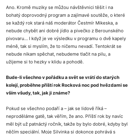
Ano. Kromě muziky se můžou návštěvnici těšit i na
bohatý doprovodný program a zajímavé soutěže, o které
se každý rok stará náš moderátor Čestmír Mikeska, a
nebude chybět ani dobré jídlo a pivečko z Berounského
pivovaru… I když je ve výsledku v programu o dvě kapely
méně, tak si myslím, že to ničemu nevadí. Tentokrát se
nebude nikam spěchat, nebudeme tlačit na pilu, a
užijeme si to hezky v klidu a pohodě.
Bude-li všechno v pořádku a svět se vrátí do starých
kolejí, proběhne příští rok Rocková noc pod hvězdami se
vším všudy, tak, jak ji známe?
Pokud se všechno podaří a – jak se lidově říká –
neproděláme gatě, tak věřím, že ano. Příští rok by navíc
měl být už patnáctý ročník, takže by bylo dobré, kdyby byl
něčím speciální. Moje Silvinka si dokonce pohrává s