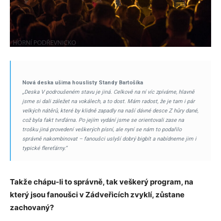
Nová deska ušima houslisty Standy Bartošíka
„Deska V podroušeném stavu je jiná. Celkově na ní víc zpíváme, hlavně
jsme si dali záležet na vokálech, a to dost. Mám radost, že je tam i pár
velkých nátěrů, které by klidně zapadly na naší dávné desce Z hůry dané,
což byla fakt tvrďárna. Po jejím vydání jsme se orientovali zase na
trošku jiná provedení veškerých písní, ale nyní se nám to podařilo
správně nakombinovat – fanoušci uslyší dobrý bigbít a nabídneme jim i
typické flereťárny.“
Takže chápu-li to správně, tak veškerý program, na
který jsou fanoušci v Zádveřicích zvyklí, zůstane
zachovaný?