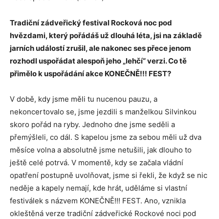
Tradiční zádveřický festival Rocková noc pod
hvězdami, který pořádáš už dlouhá léta, jsi na základě
jarních událostí zrušil, ale nakonec ses přece jenom
rozhodl uspořádat alespoň jeho „lehčí“ verzi. Co tě
přimělo k uspořádání akce KONEČNĚ!!! FEST?
V době, kdy jsme měli tu nucenou pauzu, a
nekoncertovalo se, jsme jezdili s manželkou Silvinkou
skoro pořád na ryby. Jednoho dne jsme seděli a
přemýšleli, co dál. S kapelou jsme za sebou měli už dva
měsíce volna a absolutně jsme netušili, jak dlouho to
ještě celé potrvá. V momentě, kdy se začala vládní
opatření postupně uvolňovat, jsme si řekli, že když se nic
neděje a kapely nemají, kde hrát, uděláme si vlastní
festiválek s názvem KONEČNĚ!!! FEST. Ano, vznikla
okleštěná verze tradiční zádveřické Rockové noci pod