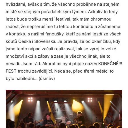
hvězdami, avšak s tím, že všechno proběhne na stejném
místě se stejným pořadatelským týmem. Ačkoliv to tedy
letos bude trošku menší festival, tak mám ohromnou
radost, že nepřerušíme tu letitou kontinuitu a zůstaneme
v kontaktu s našimi fanoušky, kteří za námi jezdí ze všech
koutů Česka i Slovenska. Je pravda, že od okamžiku, kdy
jsme tento nápad začali realizovat, tak se vyrojilo velké
množství akcí a zábav a zase je všechno jinak, ale to
nevadí. Jsem rád. Akorát mi nyní přijde název KONEČNĚ!!!
FEST trochu zavádějící. Nedá se, před třemi měsíci to
bylo nabíledni… (úsměv)