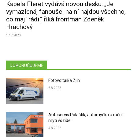
Kapela Fleret vydává novou desku: „Je
vymazlená, fanoušci na ní najdou všechno,
co mají rádi,“ říká frontman Zdeněk
Hrachový
17.7.2020
DOPORUČUJEME
Fotovoltaika Zlín
5.8.2026
Autoservis Polaštík, automyčka a ruční
mytí vozidel
4.8.2026