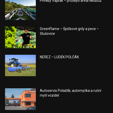
Přívěsy Vajďák – prodejní areál Neubuz
GreenFlame – Špičkové grily a pece –
Slušovice
NEREZ – LUDĚK POLČÁK
Autoservis Polaštík, automyčka a ruční
mytí vozidel