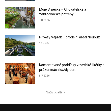
Moje Smečka – Chovatelské a
zahrádkářské potřeby
3.8.2026
Přívěsy Vajďák – prodejní areál Neubuz
10.7.2026
Komentované prohlídky vizovické likérky o
prázdninách každý den.
8.7.2026
Načíst další