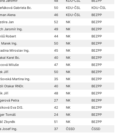
ora Jaromír
48
KDU-ČSL
BEZPP
eňáková Gabriela Bc.
50
KDU-ČSL
KDU-ČSL
man Alena
46
KDU-ČSL
BEZPP
zdira Jan
52
NK
BEZPP
ch Jaromír Ing.
49
NK
BEZPP
šů Robert
44
NK
BEZPP
l Marek Ing.
50
NK
BEZPP
adina Miroslav Ing.
45
NK
BEZPP
kal Karel Bc.
40
NK
BEZPP
lcová Miluše
47
NK
BEZPP
k Jiří
50
NK
BEZPP
šovská Martina Ing.
35
NK
BEZPP
dil Otakar RNDr.
40
NK
BEZPP
k Jiří
48
NK
BEZPP
gerová Petra
27
NK
BEZPP
zíková Eva DiS.
42
NK
BEZPP
ger Tomáš
24
NK
BEZPP
áč Zbyněk
51
NK
BEZPP
a Josef Ing.
37
ČSSD
ČSSD