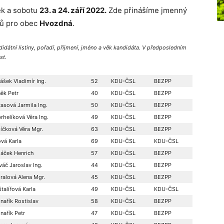
tek a sobotu
23. a 24. září 2022.
Zde přinášíme jmenný
tů pro obec
Hvozdná
.
didátní listiny, pořadí, příjmení, jméno a věk kandidáta. V předposledním
st.
ášek Vladimír Ing.
52
KDU-ČSL
BEZPP
ěk Petr
40
KDU-ČSL
BEZPP
asová Jarmila Ing.
50
KDU-ČSL
BEZPP
rhelíková Věra Ing.
49
KDU-ČSL
BEZPP
jíčková Věra Mgr.
63
KDU-ČSL
BEZPP
ová Karla
69
KDU-ČSL
KDU-ČSL
áček Henrich
57
KDU-ČSL
BEZPP
váč Jaroslav Ing.
44
KDU-ČSL
BEZPP
ralová Alena Mgr.
45
KDU-ČSL
BEZPP
talířová Karla
49
KDU-ČSL
KDU-ČSL
nařík Rostislav
58
KDU-ČSL
BEZPP
nařík Petr
47
KDU-ČSL
BEZPP