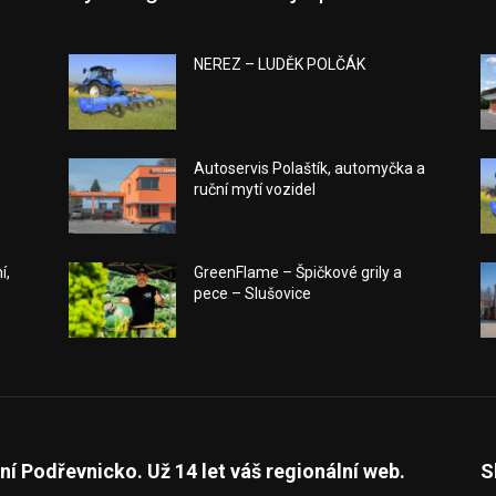
NEREZ – LUDĚK POLČÁK
Autoservis Polaštík, automyčka a
ruční mytí vozidel
í,
GreenFlame – Špičkové grily a
pece – Slušovice
ní Podřevnicko. Už 14 let váš regionální web.
S