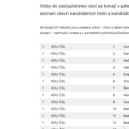
Volby do zastupitelstev obcí se konají v pá
seznam všech kandidátních listin a kandidá
Ve sloupcích tabulky jsou uvedeny zleva – číslo a název kan
sloupci – navrhující strana a v posledním politická příslušno
1
KDU-ČSL
1
Jon
1
KDU-ČSL
2
Dan
1
KDU-ČSL
3
Neč
1
KDU-ČSL
4
Gab
1
KDU-ČSL
5
Kra
1
KDU-ČSL
6
Vrl
1
KDU-ČSL
7
Řeh
1
KDU-ČSL
8
Hla
1
KDU-ČSL
9
Vyo
1
KDU-ČSL
10
Maš
1
KDU-ČSL
11
Bed
1
KDU-ČSL
12
Bed