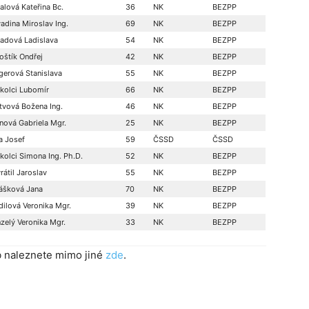
alová Kateřina Bc.
36
NK
BEZPP
adina Miroslav Ing.
69
NK
BEZPP
adová Ladislava
54
NK
BEZPP
oštík Ondřej
42
NK
BEZPP
gerová Stanislava
55
NK
BEZPP
kolci Lubomír
66
NK
BEZPP
tvová Božena Ing.
46
NK
BEZPP
inová Gabriela Mgr.
25
NK
BEZPP
a Josef
59
ČSSD
ČSSD
kolci Simona Ing. Ph.D.
52
NK
BEZPP
rátil Jaroslav
55
NK
BEZPP
ášková Jana
70
NK
BEZPP
dilová Veronika Mgr.
39
NK
BEZPP
zelý Veronika Mgr.
33
NK
BEZPP
b naleznete mimo jiné
zde
.