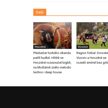
Další
Hvozdná
Vizovice
Předvečer horkého víkendu
Region fotbal: Dorost
patřil hudbě. Hřiště ve
Vizovic a Hvozdné se
Hvozdné rozezvučel bigbít,
rozešli smírně bez gól
na Moštárně znělo melodic
techno i deep house