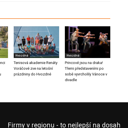
Hvozdná
Hvozdná
enci
Tenisová akademie Renáty
Princové jsou na draka!
Voráčové zve na letošní
Třemi představeními po
u
prázdniny do Hvozdné
sobě vyvrcholily Vánoce v
divadle
Firmy v regionu - to nejlepší na dosah