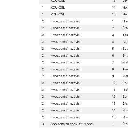
1
KDU-ČSL
13
Jav
1
KDU-ČSL
14
Hol
1
KDU-ČSL
15
Her
2
Hvozdenští nezávislí
1
Hra
2
Hvozdenští nezávislí
2
Šta
2
Hvozdenští nezávislí
3
Tom
2
Hvozdenští nezávislí
4
Ajg
2
Hvozdenští nezávislí
5
Sov
2
Hvozdenští nezávislí
6
Šma
2
Hvozdenští nezávislí
7
Šte
2
Hvozdenští nezávislí
8
Ture
2
Hvozdenští nezávislí
9
Mar
2
Hvozdenští nezávislí
10
Pru
2
Hvozdenští nezávislí
11
Uhří
2
Hvozdenští nezávislí
12
Ber
2
Hvozdenští nezávislí
13
Bře
2
Hvozdenští nezávislí
14
Bur
2
Hvozdenští nezávislí
15
Vor
3
Společně za spok. žití v obci
1
Říh