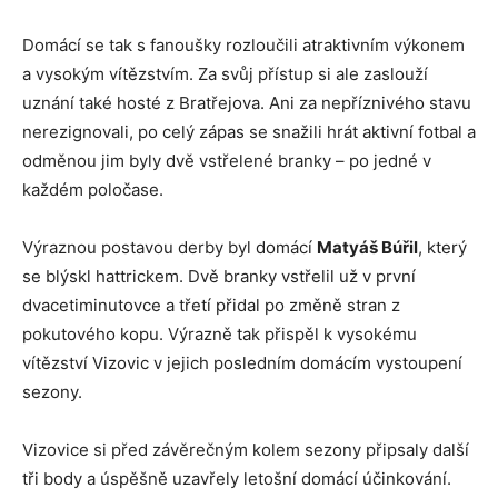
Domácí se tak s fanoušky rozloučili atraktivním výkonem
a vysokým vítězstvím. Za svůj přístup si ale zaslouží
uznání také hosté z Bratřejova. Ani za nepříznivého stavu
nerezignovali, po celý zápas se snažili hrát aktivní fotbal a
odměnou jim byly dvě vstřelené branky – po jedné v
každém poločase.
Výraznou postavou derby byl domácí
Matyáš Búřil
, který
se blýskl hattrickem. Dvě branky vstřelil už v první
dvacetiminutovce a třetí přidal po změně stran z
pokutového kopu. Výrazně tak přispěl k vysokému
vítězství Vizovic v jejich posledním domácím vystoupení
sezony.
Vizovice si před závěrečným kolem sezony připsaly další
tři body a úspěšně uzavřely letošní domácí účinkování.