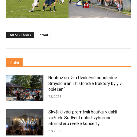
DALŠÍ ČLÁNKY
Fotbal
Další
Neubuz si užila Uvolněné odpoledne.
Smyslohraní i historické traktory byly v
obležení
7.8.2026
Skvělí diváci proměnili bouřku v další
zážitek. SudFest nabídl výbornou
atmosféru i velké koncerty
2.8.2026