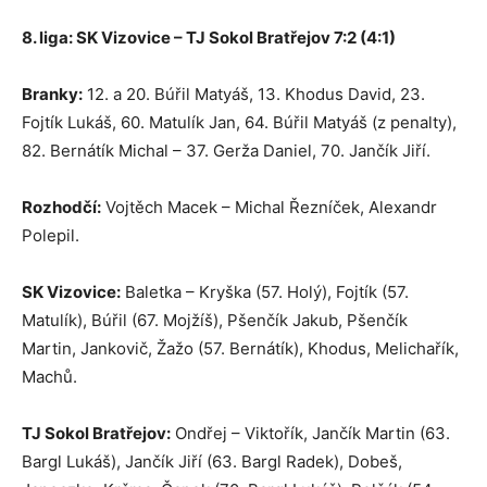
8. liga: SK Vizovice – TJ Sokol Bratřejov 7:2 (4:1)
Branky:
12. a 20. Búřil Matyáš, 13. Khodus David, 23.
Fojtík Lukáš, 60. Matulík Jan, 64. Búřil Matyáš (z penalty),
82. Bernátík Michal – 37. Gerža Daniel, 70. Jančík Jiří.
Rozhodčí:
Vojtěch Macek – Michal Řezníček, Alexandr
Polepil.
SK Vizovice:
Baletka – Kryška (57. Holý), Fojtík (57.
Matulík), Búřil (67. Mojžíš), Pšenčík Jakub, Pšenčík
Martin, Jankovič, Žažo (57. Bernátík), Khodus, Melichařík,
Machů.
TJ Sokol Bratřejov:
Ondřej – Viktořík, Jančík Martin (63.
Bargl Lukáš), Jančík Jiří (63. Bargl Radek), Dobeš,