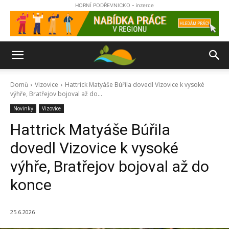
HORNÍ PODŘEVNICKO - inzerce
Domů
Vizovice
Hattrick Matyáše Búřila dovedl Vizovice k vysoké
výhře, Bratřejov bojoval až do...
Novinky
Vizovice
Hattrick Matyáše Búřila
dovedl Vizovice k vysoké
výhře, Bratřejov bojoval až do
konce
25.6.2026