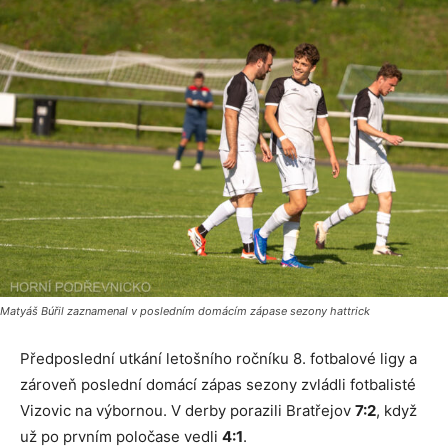
Matyáš Búřil zaznamenal v posledním domácím zápase sezony hattrick
Předposlední utkání letošního ročníku 8. fotbalové ligy a
zároveň poslední domácí zápas sezony zvládli fotbalisté
Vizovic na výbornou. V derby porazili Bratřejov
7:2
, když
už po prvním poločase vedli
4:1
.