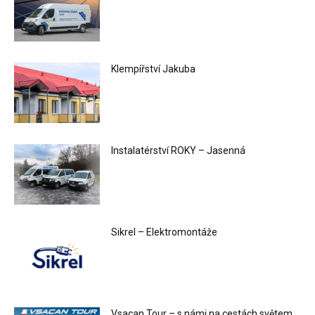
Klempířství Jakuba
Instalatérství ROKY – Jasenná
Sikrel – Elektromontáže
Vsacan Tour – s námi na cestách světem