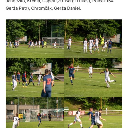
Janeczko, Krčma, Čapek (70. Bargl Lukáš), Polčák (54.
Gerža Petr), Chromčák, Gerža Daniel.