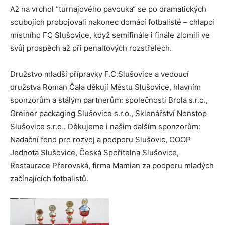
Až na vrchol “turnajového pavouka“ se po dramatických
soubojích probojovali nakonec domácí fotbalisté – chlapci
místního FC Slušovice, když semifinále i finále zlomili ve
svůj prospěch až při penaltových rozstřelech.
Družstvo mladší přípravky F.C.Slušovice a vedoucí
družstva Roman Čala děkují Městu Slušovice, hlavním
sponzorům a stálým partnerům: společnosti Brola s.r.o.,
Greiner packaging Slušovice s.r.o., Sklenářství Nonstop
Slušovice s.r.o.. Děkujeme i našim dalším sponzorům:
Nadační fond pro rozvoj a podporu Slušovic, COOP
Jednota Slušovice, Česká Spořitelna Slušovice,
Restaurace Přerovská, firma Mamian za podporu mladých
začínajících fotbalistů.