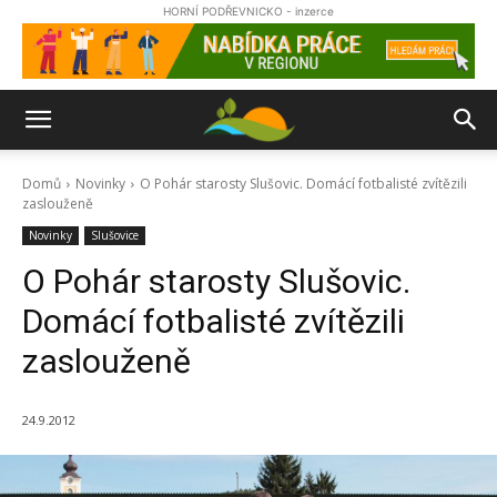
HORNÍ PODŘEVNICKO - inzerce
Domů
Novinky
O Pohár starosty Slušovic. Domácí fotbalisté zvítězili
zaslouženě
Novinky
Slušovice
O Pohár starosty Slušovic.
Domácí fotbalisté zvítězili
zaslouženě
24.9.2012