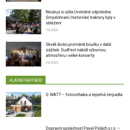
Neubuz si užila Uvolněné odpoledne.
Smyslohraní i historické traktory byly v
obležení
7.8.2026
Skvělí diváci proměnili bouřku v další
zážitek. SudFest nabídl výbornou
atmosféru i velké koncerty
2.8.2026
HLAVNÍ PARTNEŘI
S-WATT – fotovoltaika a tepelná čerpadla
Dopravní společnost Pavel Polách s.r.o. –