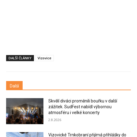
DALŠÍ ČLÁNKY
Vizovice
Další
Skvělí diváci proměnili bouřku v další
zážitek. SudFest nabídl výbornou
atmosféru i velké koncerty
2.8.2026
Vizovické Trnkobraní přijímá přihlášky do