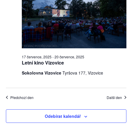
2025
zobraz
Akce
17 července, 2025
-
20 července, 2025
Letní kino Vizovice
Sokolovna Vizovice
Tyršova 177, Vizovice
Předchozí den
Další den
Odebírat kalendář