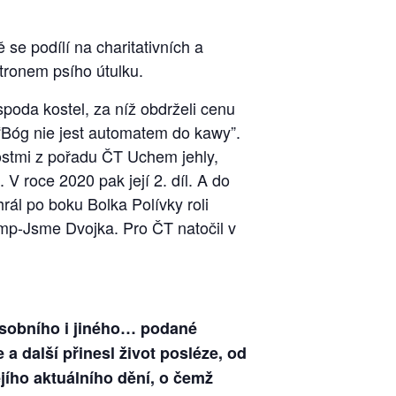
ě se podílí na charitativních a
tronem psího útulku.
poda kostel, za níž obdrželi cenu
 “Bóg nie jest automatem do kawy”.
ostmi z pořadu ČT Uchem jehly,
 roce 2020 pak její 2. díl. A do
rál po boku Bolka Polívky roli
Gump-Jsme Dvojka. Pro ČT natočil v
obního i jin
é
ho… podan
é
 další přinesl život posléze, od
ejího aktuálního dění, o čemž