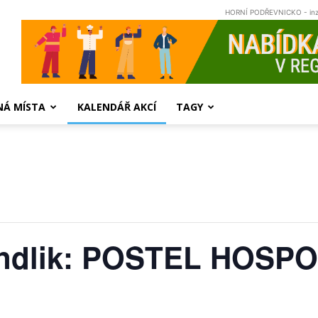
HORNÍ PODŘEVNICKO - in
NÁ MÍSTA
KALENDÁŘ AKCÍ
TAGY
endlik: POSTEL HOSP