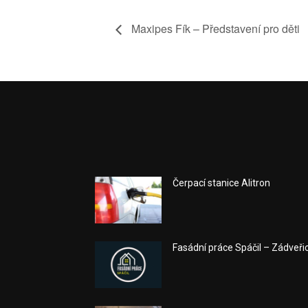
Maxipes Fík – Představení pro děti
Čerpací stanice Alitron
Fasádní práce Spáčil – Zádveři