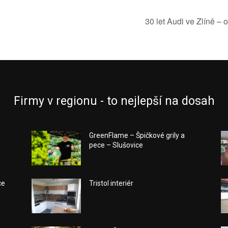
30 let Audi ve Zlíně – 
Firmy v regionu - to nejlepší na dosah
GreenFlame – Špičkové grily a
pece – Slušovice
ce
Tristol interiér