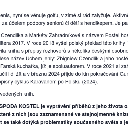
tenis, nyní se věnuje golfu, v zimě si rád zalyžuje. Aktivn
, za účelem podpory seniorů či dětí s hendikepem. Je pa
a Czendlika a Markéty Zahradníkové s názvem Postel hos
itera 2017. V roce 2018 vyšel polský překlad této knihy
ila kniha s přepisy rozhovorů s několika českými osobn
se název Uchem jehly: Zbigniew Czendlik a jeho hosté. V
Farská kuchařka, jíž je spoluautorem. V roce 2021 si zah
učil lidi žít a v březnu 2024 přijde do kin pokračování 
opisný cyklus Karavanem po Polsku (2024).
uvedených knih.
ODA KOSTEL je vyprávění příběhů z jeho života os
eré z nich jsou zaznamenané ve stejnojmenné knize a
t se také
dot
ýká problematiky současn
é
ho světa a j