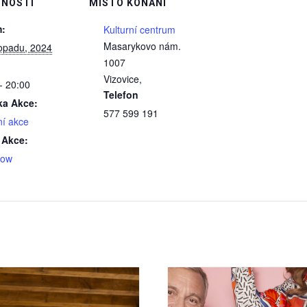
NOSTI
MÍSTO KONÁNÍ
:
Kulturní centrum
Masarykovo nám.
topadu, 2024
1007
Vizovice
,
- 20:00
Telefon
ka Akce:
577 599 191
ní akce
 Akce:
how