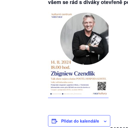
všem se rád s diváky otevřeně po
Přidat do kalendáře