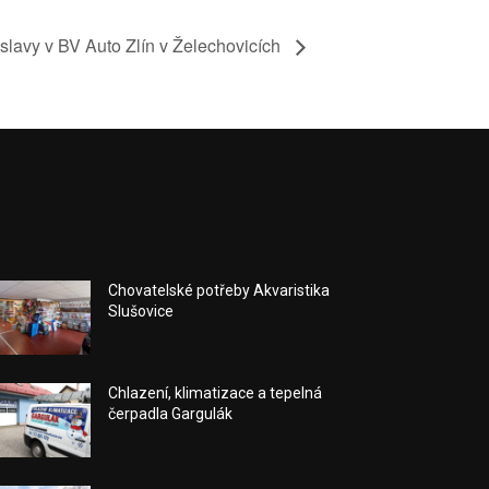
oslavy v BV Auto Zlín v Želechovicích
Chovatelské potřeby Akvaristika
Slušovice
Chlazení, klimatizace a tepelná
čerpadla Gargulák