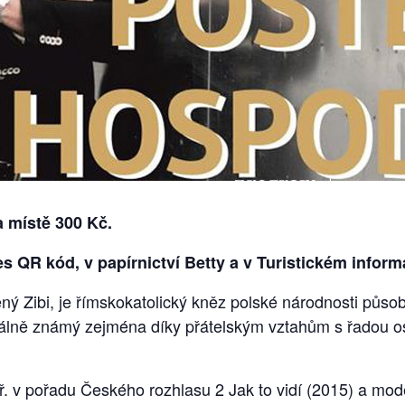
a místě 300 Kč.
es QR kód, v papírnictví Betty a v Turistickém infor
ný Zibi, je římskokatolický kněz polské národnosti působ
lně známý zejména díky přátelským vztahům s řadou osob
ř. v pořadu Českého rozhlasu 2 Jak to vidí (2015) a mod