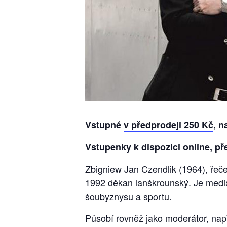
Vstupné
v předprodeji 250 Kč
, n
Vstupenky k dispozici online, př
Zbigniew Jan Czendlik (1964), řeče
1992 děkan lanškrounský. Je mediá
šoubyznysu a sportu.
Působí rovněž jako moderátor, nap