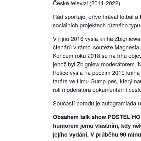
České televizi (2011-2022).
Rád sportuje, dříve hrával fotbal a 
sociálních projektech různého typu
V říjnu 2016 vyšla kniha Zbigniew
čtenářů v rámci soutěže Magnesia l
Koncem roku 2018 se na trhu objev
jehož byl Zbigniew moderátorem. Ne
třetice vyšla na podzim 2019 kniha 
faráře ve filmu Gump-pes, který na
roli moderátora dokumentární cest
Součástí pořadu je autogramiáda 
Obsahem talk show POSTEL HOSP
humorem jemu vlastním, kdy někt
jejího vydání. V průběhu 90 minu