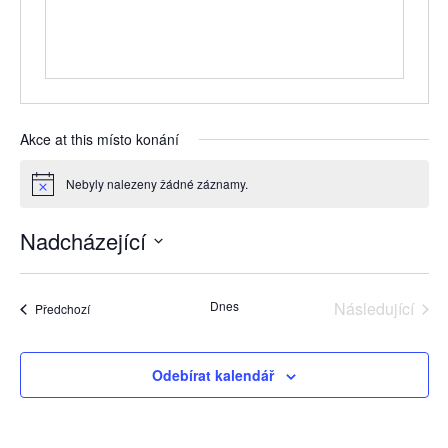
Akce at this místo konání
Nebyly nalezeny žádné záznamy.
Notice
Nadcházející
Vyberte
datum.
Dnes
Následující
Akce
Předchozí
Akce
Odebírat kalendář