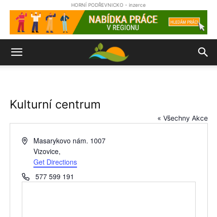
HORNÍ PODŘEVNICKO - inzerce
Kulturní centrum
« Všechny Akce
Address
Masarykovo nám. 1007
Vizovice
,
Get Directions
Phone
577 599 191