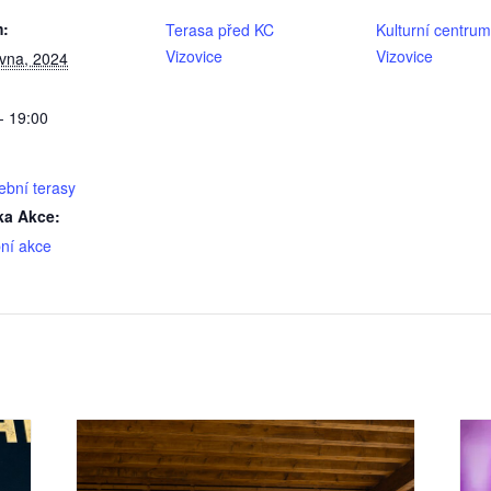
:
Terasa před KC
Kulturní centrum
Vizovice
Vizovice
rvna, 2024
- 19:00
ební terasy
ka Akce:
ní akce