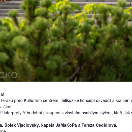
ca!
terasu před Kulturním centrem. Jelikož se koncept osvědčil a koncert v 
alšími.
yři interprety či hudební uskupení s vlastním osobitým stylem, kteří, 
a
, Bolek Vjaclovský, kapela JaMaKoPa
a
Tereza Cedidlová.
lné.