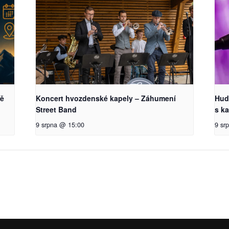
vě
Koncert hvozdenské kapely – Záhumení
Hud
Street Band
s k
9 srpna @ 15:00
9 sr