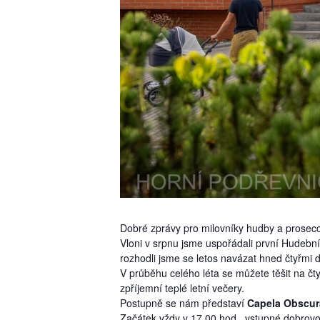
Dobré zprávy pro milovníky hudby a prosec
Vloni v srpnu jsme uspořádali první Hudební 
rozhodli jsme se letos navázat hned čtyřmi d
V průběhu celého léta se můžete těšit na čt
zpříjemní teplé letní večery.
Postupně se nám představí
Capela Obscur
Začátek vždy v 17.00 hod., vstupné dobrovo