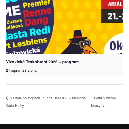
Vizovické Trnkobraní 2026 – program
21 srpna
-
23 srpna
Na kole po stopách Tour de Beer XXI. – Memoriál
Letní hudební
Karla Hefky
terasy