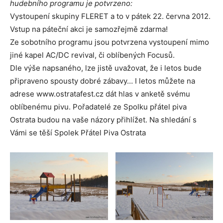
hudebního programu je potvrzeno:
Vystoupení skupiny FLERET a to v pátek 22. června 2012.
Vstup na páteční akci je samozřejmě zdarma!
Ze sobotního programu jsou potvrzena vystoupení mimo
jiné kapel AC/DC revival, či oblíbených Focusů.
Dle výše napsaného, lze jistě uvažovat, že i letos bude
připraveno spousty dobré zábavy… I letos můžete na
adrese www.ostratafest.cz dát hlas v anketě svému
oblíbenému pivu. Pořadatelé ze Spolku přátel piva
Ostrata budou na vaše názory přihlížet. Na shledání s
Vámi se těší Spolek Přátel Piva Ostrata