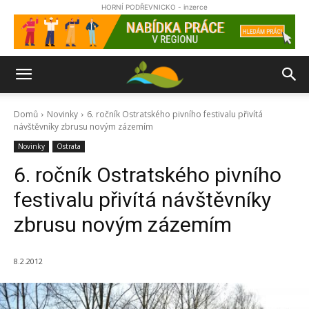
HORNÍ PODŘEVNICKO - inzerce
Domů
Novinky
6. ročník Ostratského pivního festivalu přivítá
návštěvníky zbrusu novým zázemím
Novinky
Ostrata
6. ročník Ostratského pivního
festivalu přivítá návštěvníky
zbrusu novým zázemím
8.2.2012