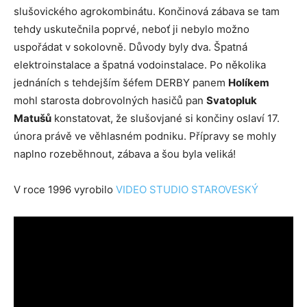
slušovického agrokombinátu. Končinová zábava se tam
tehdy uskutečnila poprvé, neboť ji nebylo možno
uspořádat v sokolovně. Důvody byly dva. Špatná
elektroinstalace a špatná vodoinstalace. Po několika
jednáních s tehdejším šéfem DERBY panem
Holíkem
mohl starosta dobrovolných hasičů pan
Svatopluk
Matušů
konstatovat, že slušovjané si končiny oslaví 17.
února právě ve věhlasném podniku. Přípravy se mohly
naplno rozeběhnout, zábava a šou byla veliká!
V roce 1996 vyrobilo
VIDEO STUDIO STAROVESKÝ