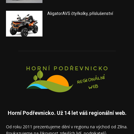
AligatorAVS čtyřkolky, příslušenství
Horní Podřevnicko. Už 14 let váš regionální web.
Od roku 2011 prezentujeme dění v regionu na východ od Zlína.
Poukazujeme na šikovnost zdejších lidí, podnikatelů,