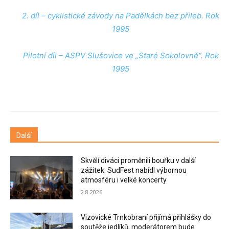
2. díl – cyklistické závody na Padělkách bez přileb. Rok
1995
Pilotní díl – ASPV Slušovice ve „Staré Sokolovně“. Rok
1995
Další
Skvělí diváci proměnili bouřku v další
zážitek. SudFest nabídl výbornou
atmosféru i velké koncerty
2.8.2026
Vizovické Trnkobraní přijímá přihlášky do
soutěže jedlíků, moderátorem bude