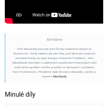
StaroSpoty
Petr Staroveský pracoval před 25 lety v kabelové televizi ve
Slušovicích. Tehdy natáčel, jak sám říká, pod výborným vedením
Jaroslava Pečivy, se svým kolegou Dušanem Poláškem. Jeho
několikaleté přemítání o opětovném publikování historických videí
vedlo až ke spuštění nového projektu ve spolupráci s portálem
Horní Podřevnicko. Přinášíme další díl video-občasníku, seriálu s
názvem
StaroSpoty
.
Minulé díly