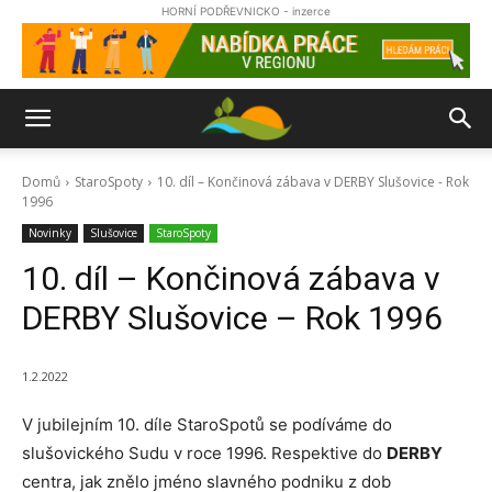
HORNÍ PODŘEVNICKO - inzerce
Domů
StaroSpoty
10. díl – Končinová zábava v DERBY Slušovice - Rok
1996
Novinky
Slušovice
StaroSpoty
10. díl – Končinová zábava v
DERBY Slušovice – Rok 1996
1.2.2022
V jubilejním 10. díle StaroSpotů se podíváme do
slušovického Sudu v roce 1996. Respektive do
DERBY
centra, jak znělo jméno slavného podniku z dob