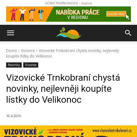
HORNÍ PODŘEVNICKO - inzerce
Domů
Vizovice
Vizovické Trnkobraní chystá novinky, nejlevněji
koupíte lístky do Velikonoc
Novinky
Vizovice
Vizovické Trnkobraní chystá
novinky, nejlevněji koupíte
lístky do Velikonoc
10.4.2025