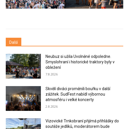
Další
Neubuz si užila Uvolněné odpoledne.
Smyslohraní i historické traktory byly v
obležení
7.8.2026
Skvělí diváci proměnili bouřku v další
zážitek. SudFest nabídl výbornou
atmosféru i velké koncerty
2.8.2026
Vizovické Trnkobraní přijímá přihlášky do
soutěže jedlíků, moderátorem bude