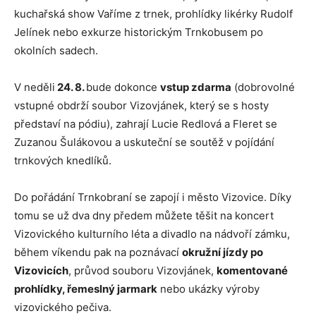
kuchařská show Vaříme z trnek, prohlídky likérky Rudolf
Jelínek nebo exkurze historickým Trnkobusem po
okolních sadech.
V neděli
24. 8.
bude dokonce
vstup zdarma
(dobrovolné
vstupné obdrží soubor Vizovjánek, který se s hosty
představí na pódiu), zahrají Lucie Redlová a Fleret se
Zuzanou Šulákovou a uskuteční se soutěž v pojídání
trnkových knedlíků.
Do pořádání Trnkobraní se zapojí i město Vizovice. Díky
tomu se už dva dny předem můžete těšit na koncert
Vizovického kulturního léta a divadlo na nádvoří zámku,
během víkendu pak na poznávací
okružní jízdy po
Vizovicích
, průvod souboru Vizovjánek,
komentované
prohlídky, řemeslný jarmark
nebo ukázky výroby
vizovického pečiva.