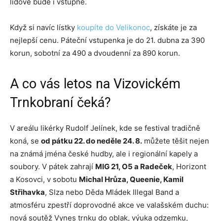
lidové bude i vstupné.
Když si navíc lístky
koupíte do Velikonoc
, získáte je za
nejlepší cenu. Páteční vstupenka je do 21. dubna za 390
korun, sobotní za 490 a dvoudenní za 890 korun.
A co vás letos na Vizovickém
Trnkobraní čeká?
V areálu likérky Rudolf Jelínek, kde se festival tradičně
koná, se
od pátku 22. do neděle 24. 8.
můžete těšit nejen
na známá jména české hudby, ale i regionální kapely a
soubory. V pátek zahrají
MIG 21, O5 a Radeček
, Horizont
a Kosovci, v sobotu
Michal Hrůza, Queenie, Kamil
Střihavka
, Slza nebo Děda Mládek Illegal Band a
atmosféru zpestří doprovodné akce ve valašském duchu:
nová soutěž Vynes trnku do oblak, výuka odzemku,