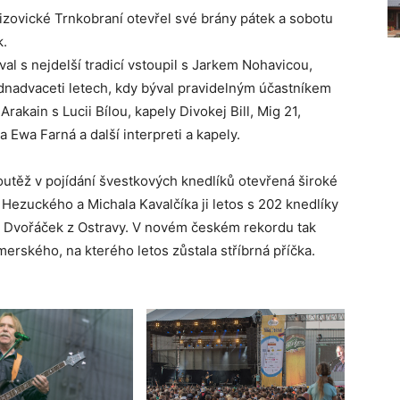
izovické Trnkobraní otevřel své brány pátek a sobotu
k.
al s nejdelší tradicí vstoupil s Jarkem Nohavicou,
ednadvaceti letech, kdy býval pravidelným účastníkem
Arakain s Lucii Bílou, kapely Divokej Bill, Mig 21,
 Ewa Farná a další interpreti a kapely.
soutěž v pojídání švestkových knedlíků otevřená široké
 Hezuckého a Michala Kavalčíka ji letos s 202 knedlíky
 Dvořáček z Ostravy. V novém českém rekordu tak
rského, na kterého letos zůstala stříbrná příčka.