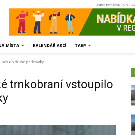
HORNÍ PODŘEVNICKO - in
NÁ MÍSTA
KALENDÁŘ AKCÍ
TAGY
oupilo do druhé padesátky
é trnkobraní vstoupilo
ky