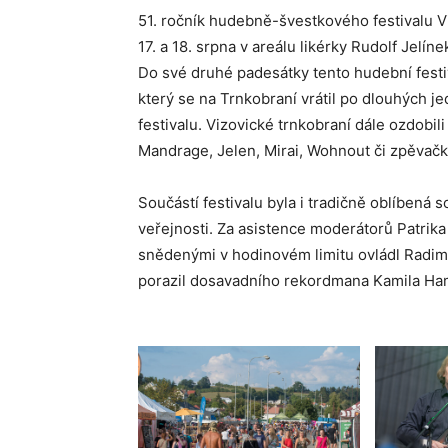
51. ročník hudebně-švestkového festivalu V
17. a 18. srpna v areálu likérky Rudolf Jelíne
Do své druhé padesátky tento hudební festiv
který se na Trnkobraní vrátil po dlouhých j
festivalu. Vizovické trnkobraní dále ozdobili 
Mandrage, Jelen, Mirai, Wohnout či zpěvačka
Součástí festivalu byla i tradičně oblíbená 
veřejnosti. Za asistence moderátorů Patrika
snědenými v hodinovém limitu ovládl Radim
porazil dosavadního rekordmana Kamila Hame