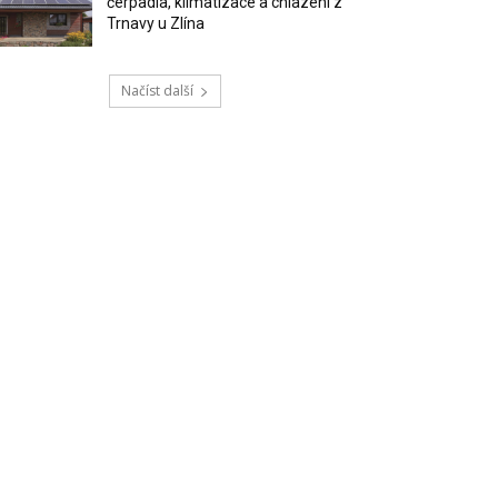
čerpadla, klimatizace a chlazení z
Trnavy u Zlína
Načíst další