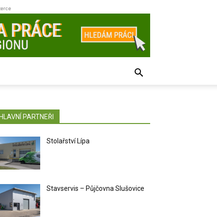
zerce
HLAVNÍ PARTNEŘI
Stolařství Lípa
Stavservis – Půjčovna Slušovice