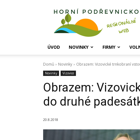
Horní
Podřevnicko
ÚVOD
NOVINKY
FIRMY
VOL
Domů
Novinky
Obrazem: Vizovické trnkobraní vst
Novinky
Vizovice
Obrazem: Vizovick
do druhé padesát
20.8.2018