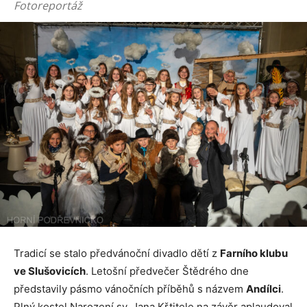
Fotoreportáž
Tradicí se stalo předvánoční divadlo dětí z
Farního klubu
ve Slušovicích
. Letošní předvečer Štědrého dne
představily pásmo vánočních příběhů s názvem
Andílci
.
Plný kostel Narození sv. Jana Křtitele na závěr aplaudoval