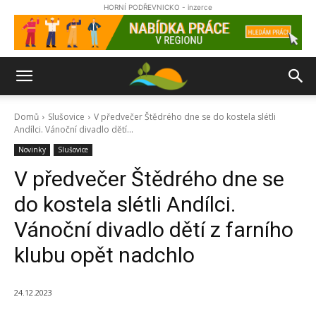
HORNÍ PODŘEVNICKO - inzerce
Domů
Slušovice
V předvečer Štědrého dne se do kostela slétli
Andílci. Vánoční divadlo dětí...
Novinky
Slušovice
V předvečer Štědrého dne se
do kostela slétli Andílci.
Vánoční divadlo dětí z farního
klubu opět nadchlo
24.12.2023