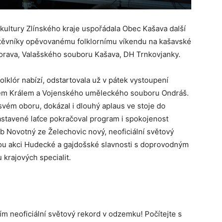
 kultury Zlínského kraje uspořádala Obec Kašava další
štěvníky opěvovanému folklornímu víkendu na kašavské
Morava, Valašského souboru Kašava, DH Trnkovjanky.
olklór nabízí, odstartovala už v pátek vystoupení
em Králem a Vojenského uměleckého souboru Ondráš.
 svém oboru, dokázal i dlouhý aplaus ve stoje do
astavené laťce pokračoval program i spokojenost
ub Novotný ze Želechovic nový, neoficiální světový
lou akci Hudecké a gajdošské slavnosti s doprovodným
krajových specialit.
m neoficiální světový rekord v odzemku! Počítejte s