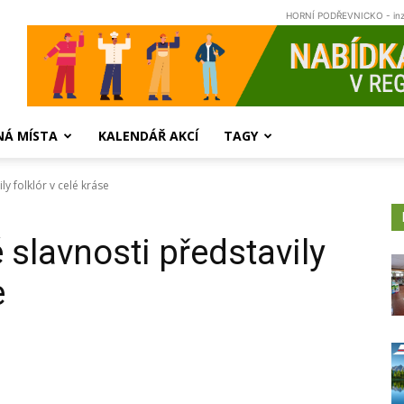
HORNÍ PODŘEVNICKO - in
NÁ MÍSTA
KALENDÁŘ AKCÍ
TAGY
y folklór v celé kráse
slavnosti představily
e