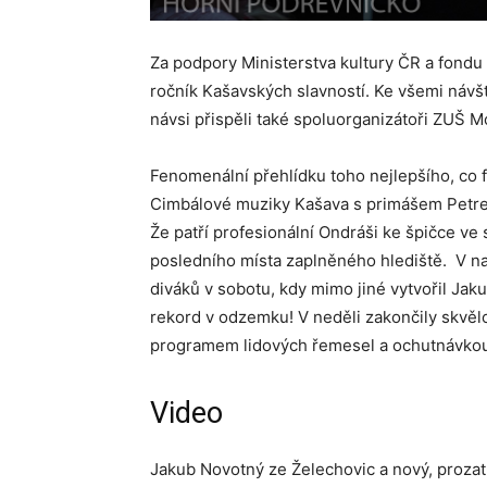
Za podpory Ministerstva kultury ČR a fondu
ročník Kašavských slavností. Ke všemi náv
návsi přispěli také spoluorganizátoři ZUŠ 
Fenomenální přehlídku toho nejlepšího, co f
Cimbálové muziky Kašava s primášem Petr
Že patří profesionální Ondráši ke špičce ve
posledního místa zaplněného hlediště. V n
diváků v sobotu, kdy mimo jiné vytvořil Jak
rekord v odzemku! V neděli zakončily skvě
programem lidových řemesel a ochutnávkou 
Video
Jakub Novotný ze Želechovic a nový, prozatí