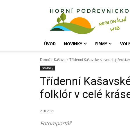
Horní
Podřevnicko
ÚVOD
NOVINKY
FIRMY
VOL
Domů
Kašava
Třídenní Kašavské slavnosti představil
Novinky
Třídenní Kašavské 
folklór v celé krás
23.8.2021
Fotoreportáž