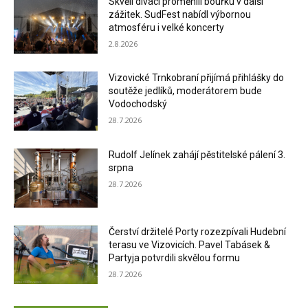
Skvělí diváci proměnili bouřku v další
zážitek. SudFest nabídl výbornou
atmosféru i velké koncerty
2.8.2026
Vizovické Trnkobraní přijímá přihlášky do
soutěže jedlíků, moderátorem bude
Vodochodský
28.7.2026
Rudolf Jelínek zahájí pěstitelské pálení 3.
srpna
28.7.2026
Čerství držitelé Porty rozezpívali Hudební
terasu ve Vizovicích. Pavel Tabásek &
Partyja potvrdili skvělou formu
28.7.2026