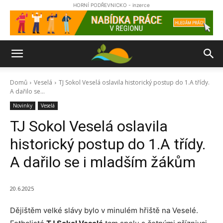
HORNÍ PODŘEVNICKO - inzerce
Domů
Veselá
TJ Sokol Veselá oslavila historický postup do 1.A třídy.
A dařilo se...
Novinky
Veselá
TJ Sokol Veselá oslavila
historický postup do 1.A třídy.
A dařilo se i mladším žákům
20.6.2025
Dějištěm velké slávy bylo v minulém hřiště na Veselé.