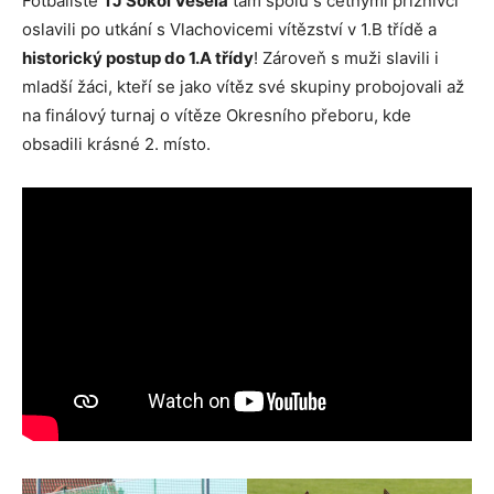
Fotbalisté
TJ Sokol Veselá
tam spolu s četnými příznivci
oslavili po utkání s Vlachovicemi vítězství v 1.B třídě a
historický postup do 1.A třídy
! Zároveň s muži slavili i
mladší žáci, kteří se jako vítěz své skupiny probojovali až
na finálový turnaj o vítěze Okresního přeboru, kde
obsadili krásné 2. místo.