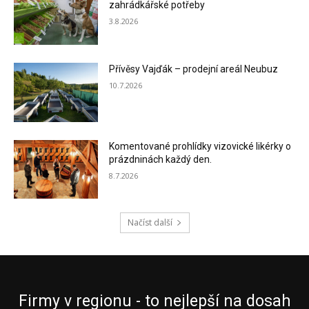
zahrádkářské potřeby
3.8.2026
Přívěsy Vajďák – prodejní areál Neubuz
10.7.2026
Komentované prohlídky vizovické likérky o
prázdninách každý den.
8.7.2026
Načíst další
Firmy v regionu - to nejlepší na dosah