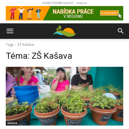
HORNÍ PODŘEVNICKO - inzerce
Tagy
ZŠ Kašava
Téma:
ZŠ Kašava
Kašava