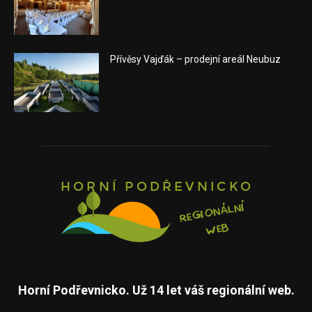
Přívěsy Vajďák – prodejní areál Neubuz
Horní Podřevnicko. Už 14 let váš regionální web.