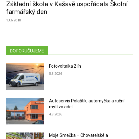
Základní škola v Kašavě uspořádala Školní
farmářský den
13.6.2018
DOPORUČUJEME
Fotovoltaika Zlín
5.8.2026
Autoservis Polaštík, automyčka a ruční
mytí vozidel
4.8.2026
Moje Smečka – Chovatelské a