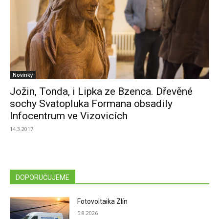
Novinky
Jožin, Tonda, i Lipka ze Bzenca. Dřevěné
sochy Svatopluka Formana obsadily
Infocentrum ve Vizovicích
14.3.2017
DOPORUČUJEME
Fotovoltaika Zlín
5.8.2026