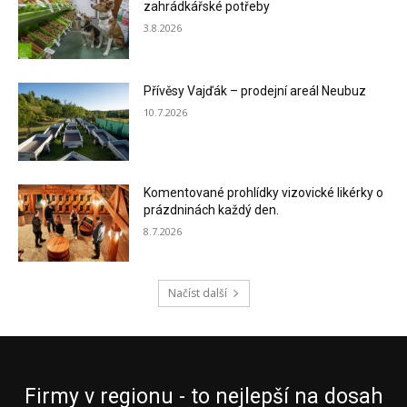
zahrádkářské potřeby
3.8.2026
Přívěsy Vajďák – prodejní areál Neubuz
10.7.2026
Komentované prohlídky vizovické likérky o
prázdninách každý den.
8.7.2026
Načíst další
Firmy v regionu - to nejlepší na dosah