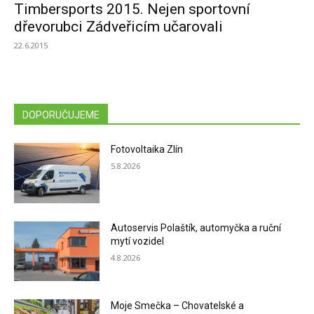
Timbersports 2015. Nejen sportovní
dřevorubci Zádveřicím učarovali
22.6.2015
DOPORUČUJEME
Fotovoltaika Zlín
5.8.2026
Autoservis Polaštík, automyčka a ruční
mytí vozidel
4.8.2026
Moje Smečka – Chovatelské a