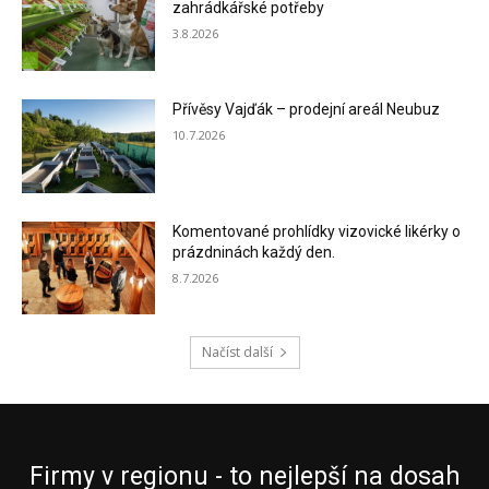
zahrádkářské potřeby
3.8.2026
Přívěsy Vajďák – prodejní areál Neubuz
10.7.2026
Komentované prohlídky vizovické likérky o
prázdninách každý den.
8.7.2026
Načíst další
Firmy v regionu - to nejlepší na dosah