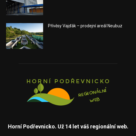
Přívěsy Vajďák – prodejní areál Neubuz
Horní Podřevnicko. Už 14 let váš regionální web.