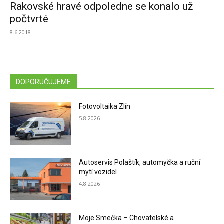
Rakovské hravé odpoledne se konalo už
počtvrté
8.6.2018
DOPORUČUJEME
Fotovoltaika Zlín
5.8.2026
Autoservis Polaštík, automyčka a ruční
mytí vozidel
4.8.2026
Moje Smečka – Chovatelské a