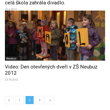
celá škola zahrála divadlo.
22.6.2013
Neubuz
Video: Den otevřených dveří v ZŠ Neubuz
2012
25.10.2012
1
2
3