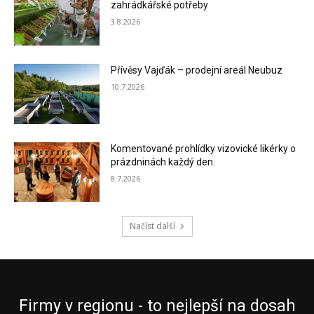
zahrádkářské potřeby
3.8.2026
Přívěsy Vajďák – prodejní areál Neubuz
10.7.2026
Komentované prohlídky vizovické likérky o
prázdninách každý den.
8.7.2026
Načíst další
Firmy v regionu - to nejlepší na dosah