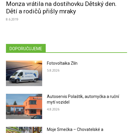
Monza vrátila na dostihovku Dětský den.
Dětí a rodičů přišly mraky
8.6.2019
DOPORUČUJEME
Fotovoltaika Zlín
5.8.2026
Autoservis Polaštík, automyčka a ruční
mytí vozidel
4.8.2026
Moje Smečka – Chovatelské a