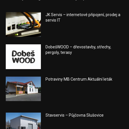
JK Servis – internetové připojení, prodej a
servis IT
DobešWOOD – dřevostavby, střechy,
pergoly, terasy
Potraviny MB Centrum Aktuální leták
Stavservis – Půjčovna Slušovice