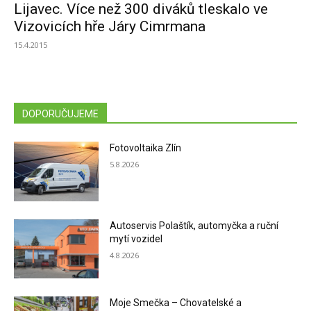
Lijavec. Více než 300 diváků tleskalo ve
Vizovicích hře Járy Cimrmana
15.4.2015
DOPORUČUJEME
Fotovoltaika Zlín
5.8.2026
Autoservis Polaštík, automyčka a ruční
mytí vozidel
4.8.2026
Moje Smečka – Chovatelské a