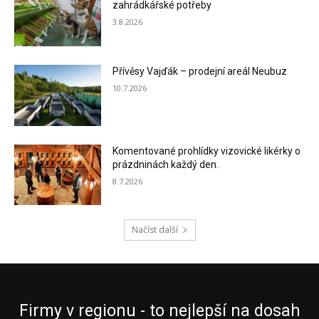
zahrádkářské potřeby
3.8.2026
Přívěsy Vajďák – prodejní areál Neubuz
10.7.2026
Komentované prohlídky vizovické likérky o
prázdninách každý den.
8.7.2026
Načíst další
Firmy v regionu - to nejlepší na dosah