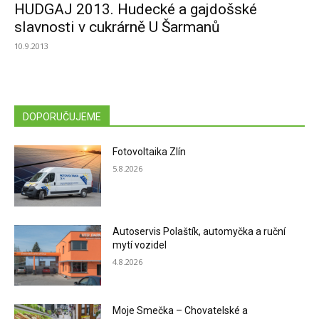
HUDGAJ 2013. Hudecké a gajdošské
slavnosti v cukrárně U Šarmanů
10.9.2013
DOPORUČUJEME
Fotovoltaika Zlín
5.8.2026
Autoservis Polaštík, automyčka a ruční
mytí vozidel
4.8.2026
Moje Smečka – Chovatelské a