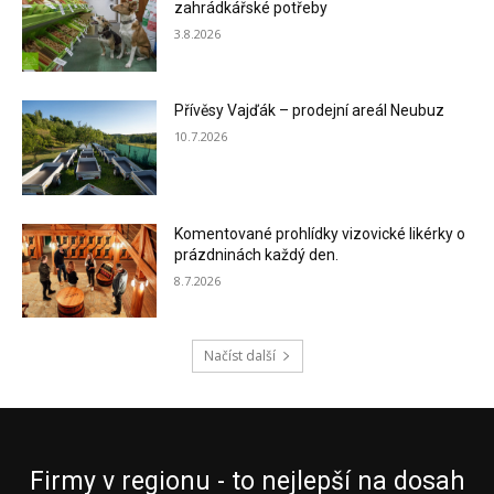
zahrádkářské potřeby
3.8.2026
Přívěsy Vajďák – prodejní areál Neubuz
10.7.2026
Komentované prohlídky vizovické likérky o
prázdninách každý den.
8.7.2026
Načíst další
Firmy v regionu - to nejlepší na dosah