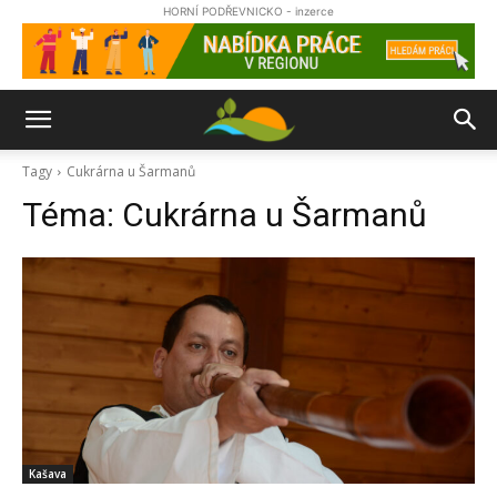
HORNÍ PODŘEVNICKO - inzerce
Tagy
Cukrárna u Šarmanů
Téma:
Cukrárna u Šarmanů
Kašava