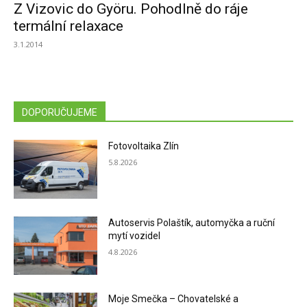
Z Vizovic do Györu. Pohodlně do ráje
termální relaxace
3.1.2014
DOPORUČUJEME
Fotovoltaika Zlín
5.8.2026
Autoservis Polaštík, automyčka a ruční
mytí vozidel
4.8.2026
Moje Smečka – Chovatelské a