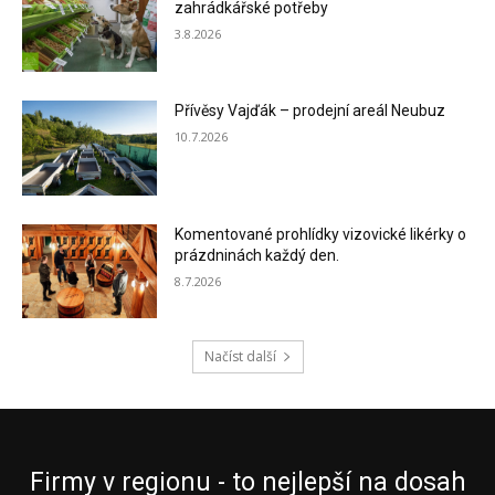
zahrádkářské potřeby
3.8.2026
Přívěsy Vajďák – prodejní areál Neubuz
10.7.2026
Komentované prohlídky vizovické likérky o
prázdninách každý den.
8.7.2026
Načíst další
Firmy v regionu - to nejlepší na dosah