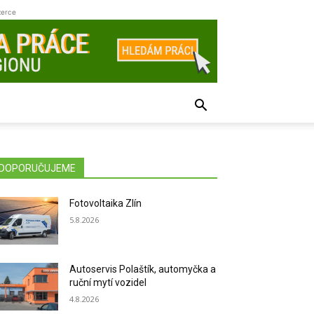
zerce
DOPORUČUJEME
Fotovoltaika Zlín
5.8.2026
Autoservis Polaštík, automyčka a
ruční mytí vozidel
4.8.2026