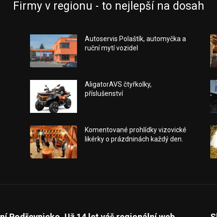
Firmy v regionu - to nejlepší na dosah
Autoservis Polaštík, automyčka a
ruční mytí vozidel
AligatorAVS čtyřkolky,
příslušenství
Komentované prohlídky vizovické
likérky o prázdninách každý den.
ní Podřevnicko. Už 14 let váš regionální web.
S