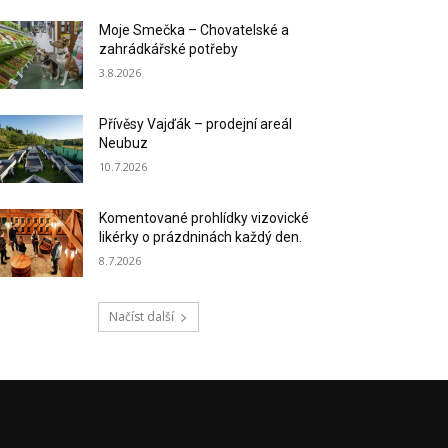
Moje Smečka – Chovatelské a
zahrádkářské potřeby
3.8.2026
Přívěsy Vajďák – prodejní areál
Neubuz
10.7.2026
Komentované prohlídky vizovické
likérky o prázdninách každý den.
8.7.2026
Načíst další