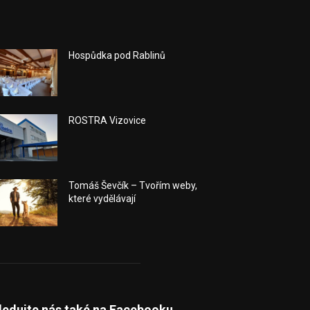
Hospůdka pod Rablinů
ROSTRA Vizovice
Tomáš Ševčík – Tvořím weby,
které vydělávají
ledujte nás také na Facebooku