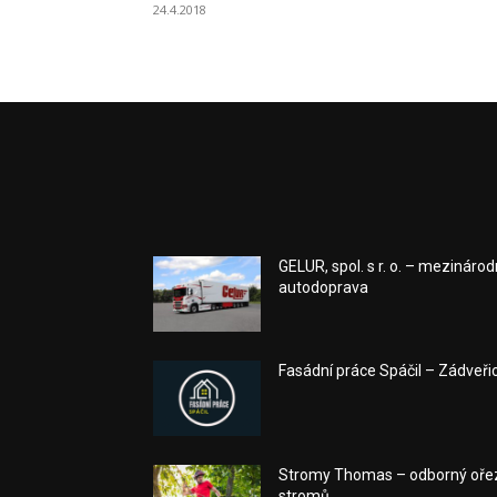
24.4.2018
GELUR, spol. s r. o. – mezinárod
autodoprava
Fasádní práce Spáčil – Zádveři
Stromy Thomas – odborný oře
stromů