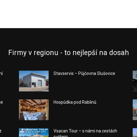
Firmy v regionu - to nejlepší na dosah
ní
Stavservis – Půjčovna Slušovice
ce
Hospůdka pod Rablinů
z
Vsacan Tour – s námi na cestách
světem