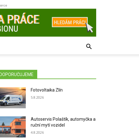
zerce
DOPORUČUJEME
Fotovoltaika Zlín
5.8.2026
Autoservis Polaštík, automyčka a
ruční mytí vozidel
4.8.2026