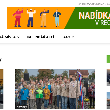
HORNÍ PODŘEVNICKO - in
NÁ MÍSTA
KALENDÁŘ AKCÍ
TAGY
y
Novinky