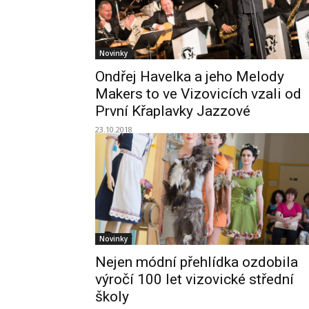
Novinky
Ondřej Havelka a jeho Melody
Makers to ve Vizovicích vzali od
První Křaplavky Jazzové
23.10.2018
Novinky
Nejen módní přehlídka ozdobila
výročí 100 let vizovické střední
školy