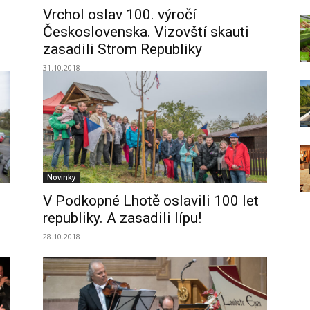
Vrchol oslav 100. výročí
Československa. Vizovští skauti
zasadili Strom Republiky
31.10.2018
Novinky
V Podkopné Lhotě oslavili 100 let
republiky. A zasadili lípu!
28.10.2018