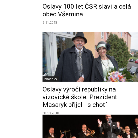
Oslavy 100 let ČSR slavila celá
obec Všemina
5.11.2018
Novinky
Oslavy výročí republiky na
vizovické škole. Prezident
Masaryk přijel i s chotí
30.10.2018