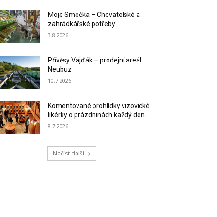
Moje Smečka – Chovatelské a
zahrádkářské potřeby
3.8.2026
Přívěsy Vajďák – prodejní areál
Neubuz
10.7.2026
Komentované prohlídky vizovické
likérky o prázdninách každý den.
8.7.2026
Načíst další