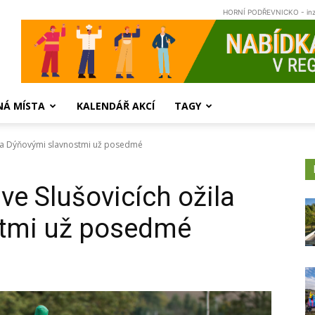
HORNÍ PODŘEVNICKO - in
NÁ MÍSTA
KALENDÁŘ AKCÍ
TAGY
ila Dýňovými slavnostmi už posedmé
ve Slušovicích ožila
stmi už posedmé