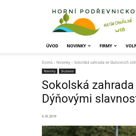
Horní
Podřevnicko
ÚVOD
NOVINKY
FIRMY
VOL
Domů
Novinky
Sokolská zahrada ve Slušovicích ož
Novinky
Slušovice
Sokolská zahrada 
Dýňovými slavno
6.10.2019