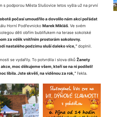
m s podporou Města Slušovice letos vyšla už na první
sobotě počasí umoudřilo a dovolilo nám akci pořádat
tálu Horní Podřevnicko
Marek Mikláš
. Ve svém
 kolegou děti obřím bublifukem na terase sokolské
chom za vděk vnitřním prostorám sokolovny.
í nastalého podzimu sluší daleko více,“
doplnil.
sti se vydařily. To potvrdila i slova díků
Žanety
 akce, moc děkujeme všem, kteří se na ni podíleli!
 líbila. Jste skvělí, na viděnou za rok,“
řekla.