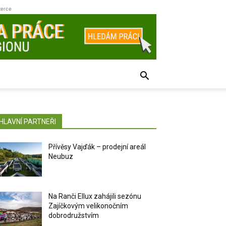
zerce
HLAVNÍ PARTNEŘI
Přívěsy Vajďák – prodejní areál
Neubuz
Na Ranči Ellux zahájili sezónu
Zajíčkovým velikonočním
dobrodružstvím