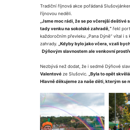
Tradiční říjnová akce pořádaná Slušovjánke
říjnovou neděli.
„Jsme moc rádi, že se po včerejší deštivé 
tady venku na sokolské zahradě,“
řekl por
každoročním převleku „Pana Dýně“ vítal i s
zahrady.
„Kdyby bylo jako včera, vzali by
Dýňovým slavnostem ale venkovní prostřed
Nezbývá než dodat, že i sedmé Dýňové slavno
Valentové
ze Slušovic.
„Byla to opět skvělá
Hlavně děkujeme za naše děti, kterým se moc