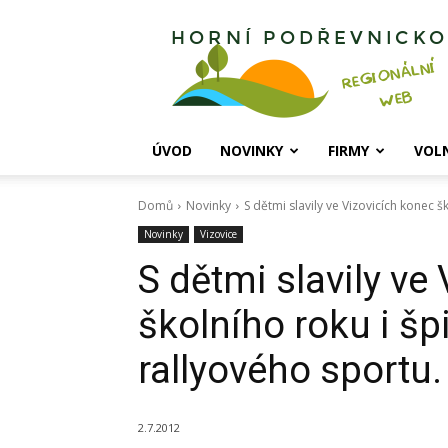
Horní
Podřevnicko
ÚVOD
NOVINKY
FIRMY
VOL
Domů
Novinky
S dětmi slavily ve Vizovicích konec š
Novinky
Vizovice
S dětmi slavily ve
školního roku i š
rallyového sportu.
2.7.2012