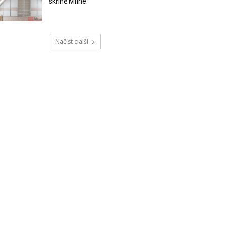
skříně Mline
Načíst další