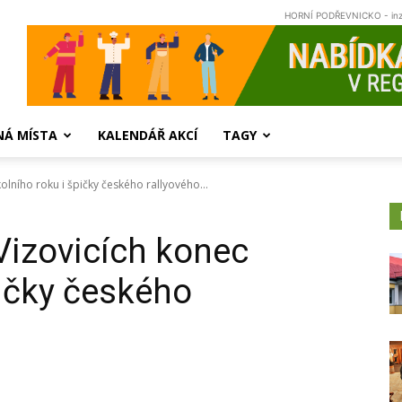
HORNÍ PODŘEVNICKO - in
NÁ MÍSTA
KALENDÁŘ AKCÍ
TAGY
kolního roku i špičky českého rallyového...
 Vizovicích konec
pičky českého