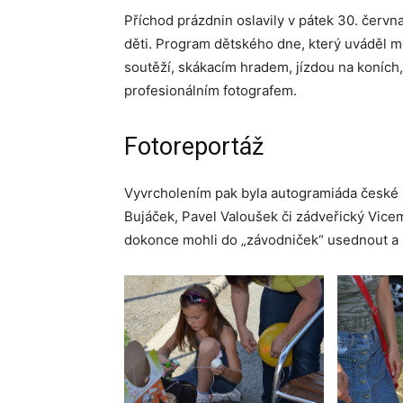
Příchod prázdnin oslavily v pátek 30. červn
děti. Program dětského dne, který uváděl m
soutěží, skákacím hradem, jízdou na koních,
profesionálním fotografem.
Fotoreportáž
Vyvrcholením pak byla autogramiáda české r
Bujáček, Pavel Valoušek či zádveřický Vicem
dokonce mohli do „závodniček“ usednout a s