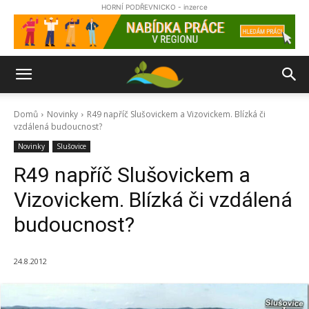
HORNÍ PODŘEVNICKO - inzerce
Domů
Novinky
R49 napříč Slušovickem a Vizovickem. Blízká či
vzdálená budoucnost?
Novinky
Slušovice
R49 napříč Slušovickem a
Vizovickem. Blízká či vzdálená
budoucnost?
24.8.2012