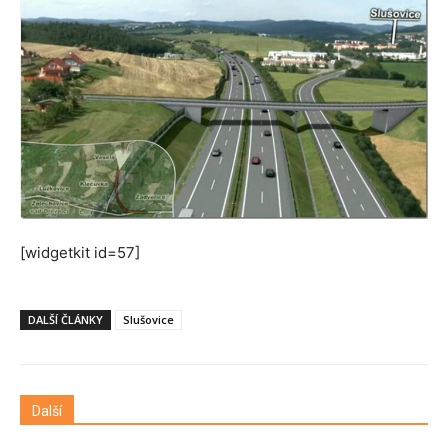
[widgetkit id=57]
DALŠÍ ČLÁNKY
Slušovice
Další