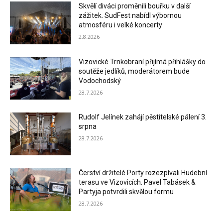
Skvělí diváci proměnili bouřku v další
zážitek. SudFest nabídl výbornou
atmosféru i velké koncerty
2.8.2026
Vizovické Trnkobraní přijímá přihlášky do
soutěže jedlíků, moderátorem bude
Vodochodský
28.7.2026
Rudolf Jelínek zahájí pěstitelské pálení 3.
srpna
28.7.2026
Čerství držitelé Porty rozezpívali Hudební
terasu ve Vizovicích. Pavel Tabásek &
Partyja potvrdili skvělou formu
28.7.2026