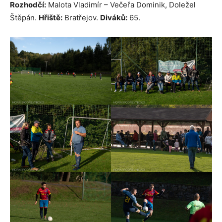
Rozhodčí:
Malota Vladimír – Večeřa Dominik, Doležel
Štěpán.
Hřiště:
Bratřejov.
Diváků:
65.