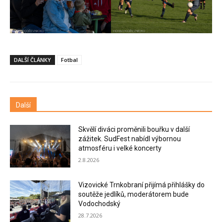
DALŠÍ ČLÁNKY
Fotbal
Další
Skvělí diváci proměnili bouřku v další
zážitek. SudFest nabídl výbornou
atmosféru i velké koncerty
2.8.2026
Vizovické Trnkobraní přijímá přihlášky do
soutěže jedlíků, moderátorem bude
Vodochodský
28.7.2026