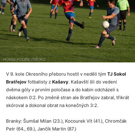
V 9. kole Okresního přeboru hostil v neděli tým
TJ Sokol
Bratřejov
fotbalisty z
Kašavy
. Kašavští šli do vedení
dvěma góly v prvním poločase a do kabin odcházeli s
náskokem 0:2. Po změně stran ale Bratřejov zabral, třikrát
skóroval a dokonal obrat na konečných 3:2.
Branky: Šumšal Milan (23.), Kocourek Vít (41.), Chromčák
Petr (64., 69.), Jančík Martin (87.)