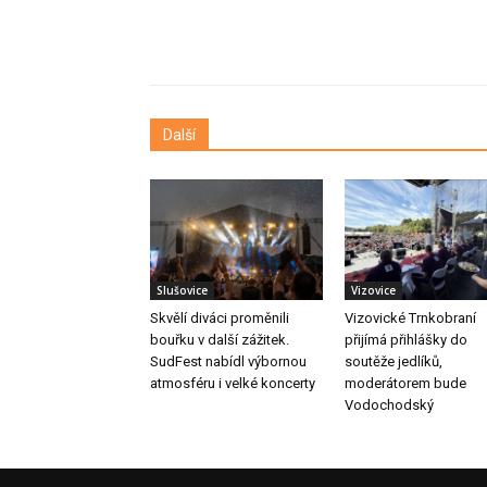
Další
Slušovice
Vizovice
Skvělí diváci proměnili
Vizovické Trnkobraní
bouřku v další zážitek.
přijímá přihlášky do
SudFest nabídl výbornou
soutěže jedlíků,
atmosféru i velké koncerty
moderátorem bude
Vodochodský