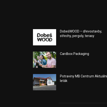
DobešWOOD – dřevostavby,
střechy, pergoly, terasy
Cardbox Packaging
Potraviny MB Centrum Aktuáln
leták