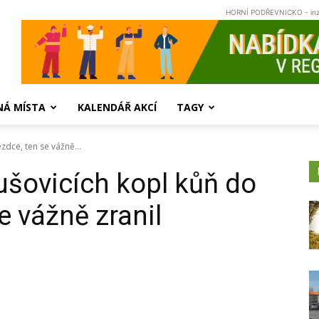
HORNÍ PODŘEVNICKO - in
NÁ MÍSTA
KALENDÁŘ AKCÍ
TAGY
ezdce, ten se vážně...
lušovicích kopl kůň do
e vážně zranil