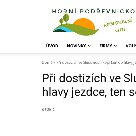
Horní
Podřevnicko
ÚVOD
NOVINKY
FIRMY
VOL
Domů
Při dostizích ve Slušovicích kopl kůň do hlavy j
Při dostizích ve S
hlavy jezdce, ten s
6.5.2012