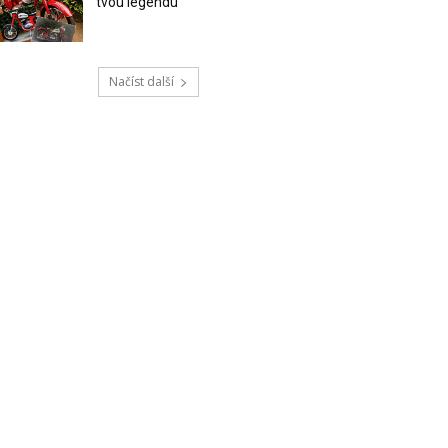
tvou legendu
Načíst další