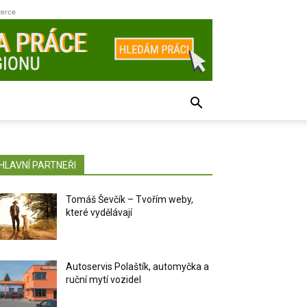
zerce
HLAVNÍ PARTNEŘI
Tomáš Ševčík – Tvořím weby,
které vydělávají
Autoservis Polaštík, automyčka a
ruční mytí vozidel