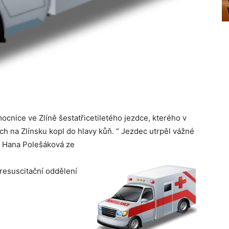
cnice ve Zlíně šestatřicetiletého jezdce, kterého v
ch na Zlínsku kopl do hlavy kůň. “
Jezdec utrpěl vážné
a Hana Polešáková ze
resuscitační oddělení