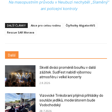
Na masopustním průvodu v Neubuzi nechyběl „Slaměný“
ani policejní kontroly
DALŠÍ ČLÁNKY
Akce pro celou rodinu
Čtyřkolky AligatorAVS
Rescue SAR Morava
Další
Skvělí diváci proměnili bouřku v další
zážitek. SudFest nabídl výbornou
atmosféru i velké koncerty
2.8.2026
Vizovické Trnkobraní přijímá přihlášky do
soutěže jedlíků, moderátorem bude
Vodochodský
28.7.2026