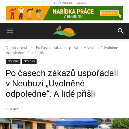
HORNÍ PODŘEVNICKO - inzerce
Domů
Neubuz
Po časech zákazů uspořádali v Neubuzi "Uvolněné
odpoledne". A lidé přišli
Neubuz
Novinky
Po časech zákazů uspořádali
v Neubuzi „Uvolněné
odpoledne“. A lidé přišli
15.8.2020