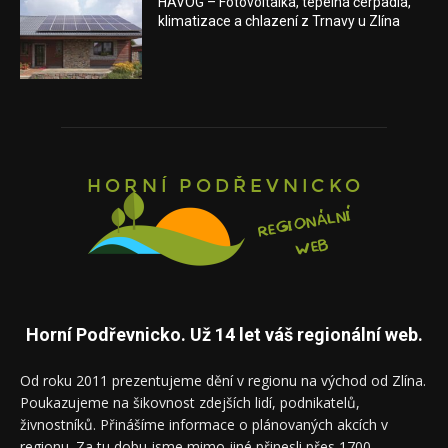
HAVOG – Fotovoltaika, tepelná čerpadla,
klimatizace a chlazení z Trnavy u Zlína
Horní Podřevnicko. Už 14 let váš regionální web.
Od roku 2011 prezentujeme dění v regionu na východ od Zlína.
Poukazujeme na šikovnost zdejších lidí, podnikatelů,
živnostníků. Přinášíme informace o plánovaných akcích v
regionu. Za tu dobu jsme mimo jiné přinesli přes 1700