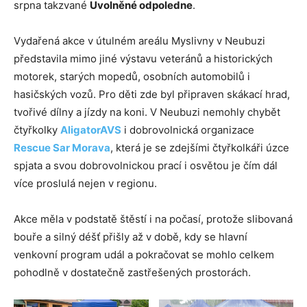
srpna takzvané
Uvolněné odpoledne
.
Vydařená akce v útulném areálu Myslivny v Neubuzi
představila mimo jiné výstavu veteránů a historických
motorek, starých mopedů, osobních automobilů i
hasičských vozů. Pro děti zde byl připraven skákací hrad,
tvořivé dílny a jízdy na koni. V Neubuzi nemohly chybět
čtyřkolky
AligatorAVS
i dobrovolnická organizace
Rescue Sar Morava
, která je se zdejšími čtyřkolkáři úzce
spjata a svou dobrovolnickou prací i osvětou je čím dál
více proslulá nejen v regionu.
Akce měla v podstatě štěstí i na počasí, protože slibovaná
bouře a silný déšť přišly až v době, kdy se hlavní
venkovní program udál a pokračovat se mohlo celkem
pohodlně v dostatečně zastřešených prostorách.