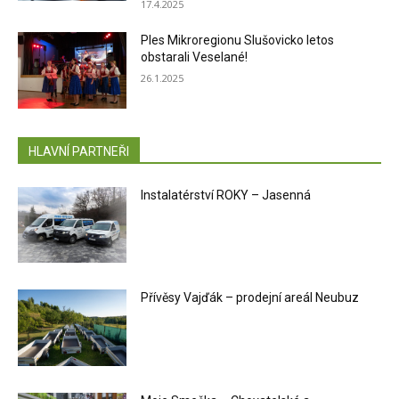
17.4.2025
Ples Mikroregionu Slušovicko letos
obstarali Veselané!
26.1.2025
HLAVNÍ PARTNEŘI
Instalatérství ROKY – Jasenná
Přívěsy Vajďák – prodejní areál Neubuz