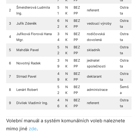
Šmeidlerová Ludmila
5
N
BEZ
Ostra
2
referent
Ing.
1
K
PP
ta
6
N
BEZ
Ostra
3
Juřík Zdeněk
vedoucí výroby
2
K
PP
ta
Juříková Florová Hana
3
N
BEZ
rodičovská
Ostra
4
Mgr.
4
K
PP
dovolená
ta
5
N
BEZ
Ostra
5
Mahďák Pavel
skladník
2
K
PP
ta
3
N
BEZ
jednatel
Ostra
6
Novotný Radek
9
K
PP
společnosti
ta
4
N
BEZ
Ostra
7
Strnad Pavel
deklarant
9
K
PP
ta
5
N
BEZ
Šemš
8
Lenárt Robert
administrace
2
K
PP
a
4
N
BEZ
Ostra
9
Divilek Vladimír Ing.
referent
6
K
PP
ta
Volební manuál a systém komunálních voleb naleznete
mimo jiné
zde
.