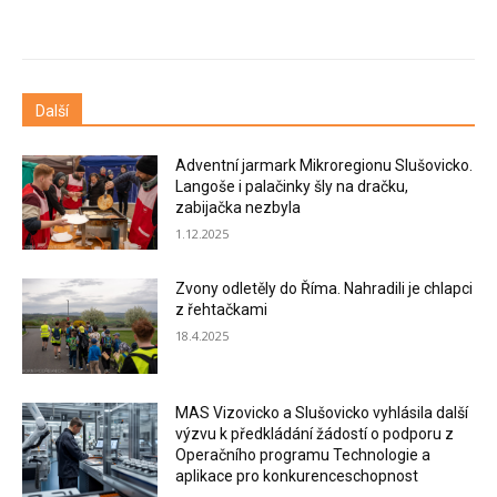
Další
Adventní jarmark Mikroregionu Slušovicko.
Langoše i palačinky šly na dračku,
zabijačka nezbyla
1.12.2025
Zvony odletěly do Říma. Nahradili je chlapci
z řehtačkami
18.4.2025
MAS Vizovicko a Slušovicko vyhlásila další
výzvu k předkládání žádostí o podporu z
Operačního programu Technologie a
aplikace pro konkurenceschopnost