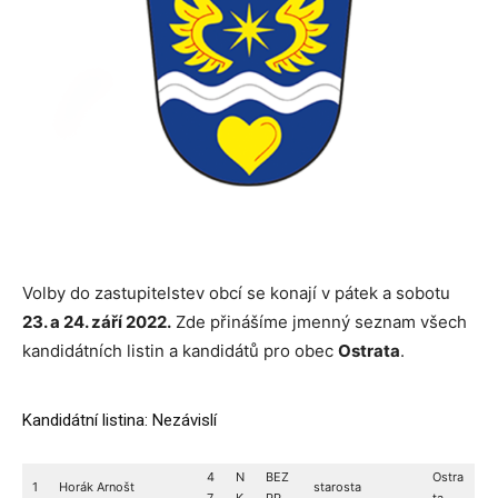
Volby do zastupitelstev obcí se konají v pátek a sobotu
23. a 24. září 2022.
Zde přinášíme jmenný seznam všech
kandidátních listin a kandidátů pro obec
Ostrata
.
Kandidátní listina: Nezávislí
4
N
BEZ
Ostra
1
Horák Arnošt
starosta
7
K
PP
ta