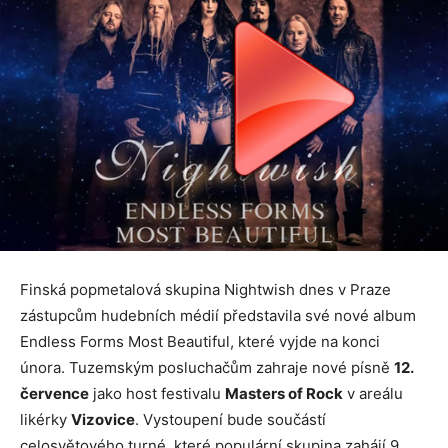
Finská popmetalová skupina Nightwish dnes v Praze
zástupcům hudebních médií představila své nové album
Endless Forms Most Beautiful, které vyjde na konci
února. Tuzemským posluchačům zahraje nové písně
12.
července
jako host festivalu
Masters of Rock
v areálu
likérky
Vizovice
. Vystoupení bude součástí
celosvětového turné, které populární skupina zahájí 9.