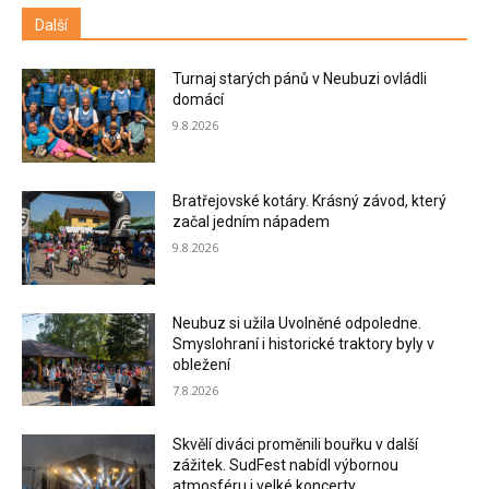
Další
Turnaj starých pánů v Neubuzi ovládli
domácí
9.8.2026
Bratřejovské kotáry. Krásný závod, který
začal jedním nápadem
9.8.2026
Neubuz si užila Uvolněné odpoledne.
Smyslohraní i historické traktory byly v
obležení
7.8.2026
Skvělí diváci proměnili bouřku v další
zážitek. SudFest nabídl výbornou
atmosféru i velké koncerty