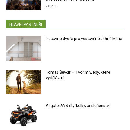
2.8.2026
HLAVNÍ PARTNEŘI
Posuvné dveře pro vestavěné skříně Mline
Tomáš Ševčík – Tvořím weby, které
vydělávají
AligatorAVS čtyřkolky, příslušenství