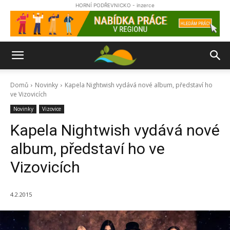
HORNÍ PODŘEVNICKO - inzerce
Domů
Novinky
Kapela Nightwish vydává nové album, představí ho
ve Vizovicích
Novinky
Vizovice
Kapela Nightwish vydává nové
album, představí ho ve
Vizovicích
4.2.2015