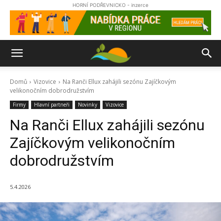
HORNÍ PODŘEVNICKO - inzerce
Domů
Vizovice
Na Ranči Ellux zahájili sezónu Zajíčkovým
velikonočním dobrodružstvím
Firmy
Hlavní partneři
Novinky
Vizovice
Na Ranči Ellux zahájili sezónu
Zajíčkovým velikonočním
dobrodružstvím
5.4.2026