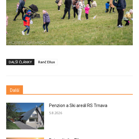
DALŠÍ ČLÁNKY
Ranč Ellux
Další
Penzion a Ski areál RS Trnava
5.8.2026