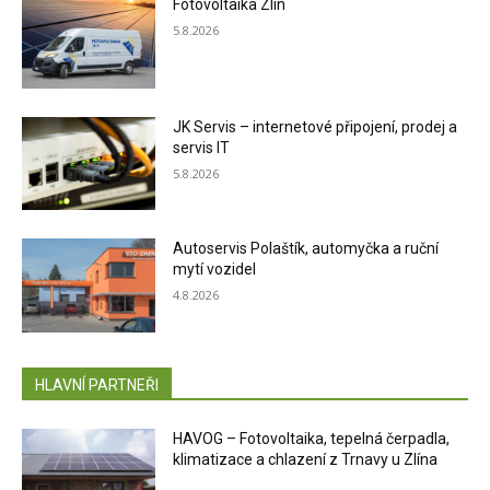
Fotovoltaika Zlín
5.8.2026
JK Servis – internetové připojení, prodej a
servis IT
5.8.2026
Autoservis Polaštík, automyčka a ruční
mytí vozidel
4.8.2026
HLAVNÍ PARTNEŘI
HAVOG – Fotovoltaika, tepelná čerpadla,
klimatizace a chlazení z Trnavy u Zlína