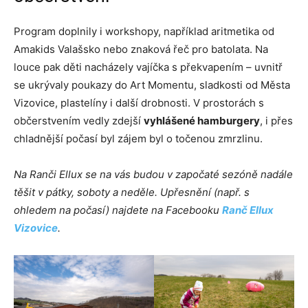
Program doplnily i workshopy, například aritmetika od
Amakids Valašsko nebo znaková řeč pro batolata. Na
louce pak děti nacházely vajíčka s překvapením – uvnitř
se ukrývaly poukazy do Art Momentu, sladkosti od Města
Vizovice, plastelíny i další drobnosti. V prostorách s
občerstvením vedly zdejší
vyhlášené hamburgery
, i přes
chladnější počasí byl zájem byl o točenou zmrzlinu.
Na Ranči Ellux se na vás budou v započaté sezóně nadále
těšit v pátky, soboty a neděle. Upřesnění (např. s
ohledem na počasí) najdete na Facebooku
Ranč Ellux
Vizovice
.