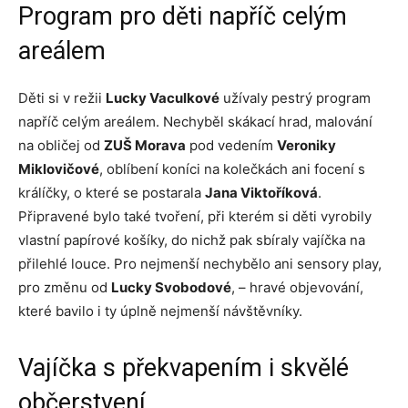
Program pro děti napříč celým
areálem
Děti si v režii
Lucky Vaculkové
užívaly pestrý program
napříč celým areálem. Nechyběl skákací hrad, malování
na obličej od
ZUŠ Morava
pod vedením
Veroniky
Miklovičové
, oblíbení koníci na kolečkách ani focení s
králíčky, o které se postarala
Jana Viktoříková
.
Připravené bylo také tvoření, při kterém si děti vyrobily
vlastní papírové košíky, do nichž pak sbíraly vajíčka na
přilehlé louce. Pro nejmenší nechybělo ani sensory play,
pro změnu od
Lucky Svobodové
, – hravé objevování,
které bavilo i ty úplně nejmenší návštěvníky.
Vajíčka s překvapením i skvělé
občerstvení