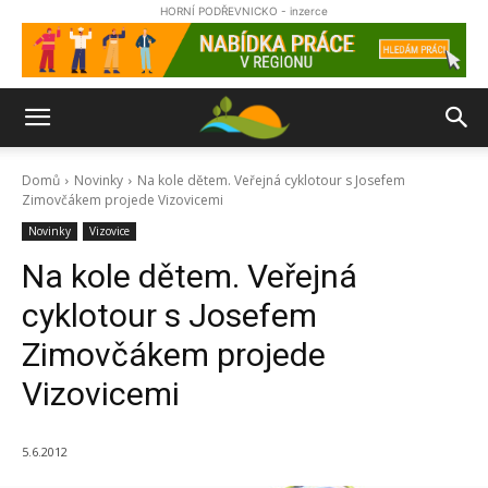
HORNÍ PODŘEVNICKO - inzerce
Domů
Novinky
Na kole dětem. Veřejná cyklotour s Josefem
Zimovčákem projede Vizovicemi
Novinky
Vizovice
Na kole dětem. Veřejná
cyklotour s Josefem
Zimovčákem projede
Vizovicemi
5.6.2012