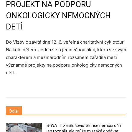
PROJEKT NA PODPORU
ONKOLOGICKY NEMOCNÝCH
DETÍ
Do Vizovic zavítá dne 12. 6. veřejná charitativní cyklotour
Na kole dětem. Jedná se o jedinečnou akci, která se svým
charakterem a mezinárodním rozsahem zařadila mezi
významné projekty na podporu onkologicky nemocných
dětí.
Další
S-WATT ze Slušovic: Slunce nemusí dům
jen rozpálit, ale může mu také dodávat