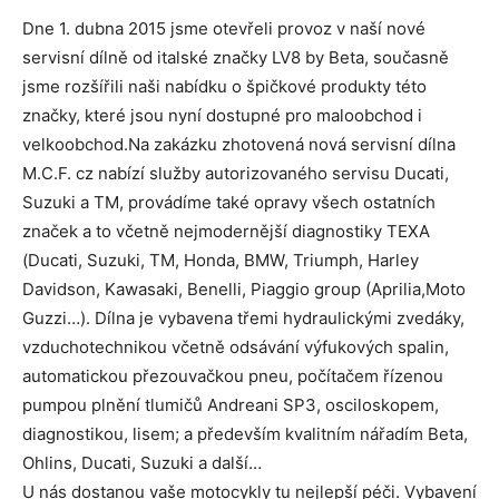
Dne 1. dubna 2015 jsme otevřeli provoz v naší nové
servisní dílně od italské značky LV8 by Beta, současně
jsme rozšířili naši nabídku o špičkové produkty této
značky, které jsou nyní dostupné pro maloobchod i
velkoobchod.Na zakázku zhotovená nová servisní dílna
M.C.F. cz nabízí služby autorizovaného servisu Ducati,
Suzuki a TM, provádíme také opravy všech ostatních
značek a to včetně nejmodernější diagnostiky TEXA
(Ducati, Suzuki, TM, Honda, BMW, Triumph, Harley
Davidson, Kawasaki, Benelli, Piaggio group (Aprilia,Moto
Guzzi…). Dílna je vybavena třemi hydraulickými zvedáky,
vzduchotechnikou včetně odsávání výfukových spalin,
automatickou přezouvačkou pneu, počítačem řízenou
pumpou plnění tlumičů Andreani SP3, osciloskopem,
diagnostikou, lisem; a především kvalitním nářadím Beta,
Ohlins, Ducati, Suzuki a další…
U nás dostanou vaše motocykly tu nejlepší péči. Vybavení