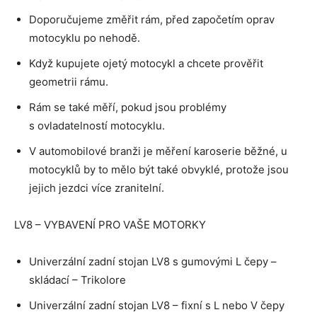
Doporučujeme změřit rám, před započetím oprav
motocyklu po nehodě.
Když kupujete ojetý motocykl a chcete prověřit
geometrii rámu.
Rám se také měří, pokud jsou problémy
s ovladatelností motocyklu.
V automobilové branži je měření karoserie běžné, u
motocyklů by to mělo být také obvyklé, protože jsou
jejich jezdci více zranitelní.
LV8 – VYBAVENÍ PRO VAŠE MOTORKY
Univerzální zadní stojan LV8 s gumovými L čepy –
skládací – Trikolore
Univerzální zadní stojan LV8 – fixní s L nebo V čepy