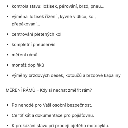
kontrola stavu: ložisek, pérování, brzd, pneu…
výměna: ložisek řízení , kyvné vidlice, kol,
přepákování…
centrování pletených kol
kompletní pneuservis
měření rámů
montáž doplňků
výměny brzdových desek, kotoučů a brzdové kapaliny
MĚŘENÍ RÁMŮ – Kdy si nechat změřit rám?
Po nehodě pro Vaši osobní bezpečnost.
Certifikát a dokumentace pro pojišťovnu.
K prokázání stavu při prodeji ojetého motocyklu.