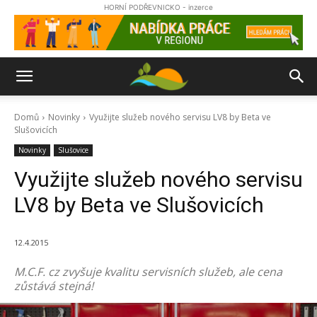
HORNÍ PODŘEVNICKO - inzerce
Domů
Novinky
Využijte služeb nového servisu LV8 by Beta ve
Slušovicích
Novinky
Slušovice
Využijte služeb nového servisu
LV8 by Beta ve Slušovicích
12.4.2015
M.C.F. cz zvyšuje kvalitu servisních služeb, ale cena
zůstává stejná!