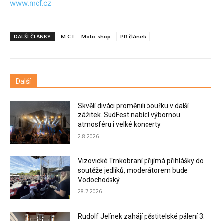
www.mcf.cz
DALŠÍ ČLÁNKY
M.C.F. - Moto-shop
PR článek
Další
Skvělí diváci proměnili bouřku v další
zážitek. SudFest nabídl výbornou
atmosféru i velké koncerty
2.8.2026
Vizovické Trnkobraní přijímá přihlášky do
soutěže jedlíků, moderátorem bude
Vodochodský
28.7.2026
Rudolf Jelínek zahájí pěstitelské pálení 3.