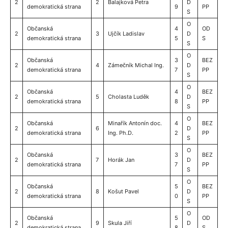
2
2
Balajková Petra
D
demokratická strana
9
PP
S
O
Občanská
4
OD
2
3
Ujčík Ladislav
D
demokratická strana
5
S
S
O
Občanská
3
BEZ
2
4
Zámečník Michal Ing.
D
demokratická strana
7
PP
S
O
Občanská
4
BEZ
2
5
Cholasta Luděk
D
demokratická strana
8
PP
S
O
Občanská
Minařík Antonín doc.
4
BEZ
2
6
D
demokratická strana
Ing. Ph.D.
2
PP
S
O
Občanská
3
BEZ
2
7
Horák Jan
D
demokratická strana
7
PP
S
O
Občanská
5
BEZ
2
8
Košut Pavel
D
demokratická strana
0
PP
S
O
Občanská
5
OD
2
9
Skula Jiří
D
demokratická strana
8
S