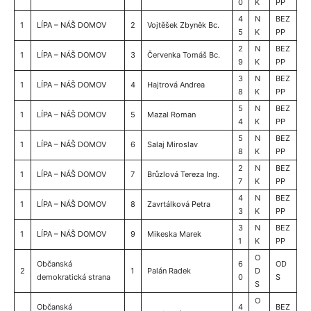
0
K
PP
4
N
BEZ
1
LÍPA – NÁŠ DOMOV
2
Vojtěšek Zbyněk Bc.
5
K
PP
2
N
BEZ
1
LÍPA – NÁŠ DOMOV
3
Červenka Tomáš Bc.
9
K
PP
3
N
BEZ
1
LÍPA – NÁŠ DOMOV
4
Hajtrová Andrea
8
K
PP
5
N
BEZ
1
LÍPA – NÁŠ DOMOV
5
Mazal Roman
4
K
PP
5
N
BEZ
1
LÍPA – NÁŠ DOMOV
6
Salaj Miroslav
8
K
PP
2
N
BEZ
1
LÍPA – NÁŠ DOMOV
7
Brůzlová Tereza Ing.
7
K
PP
4
N
BEZ
1
LÍPA – NÁŠ DOMOV
8
Zavrtálková Petra
3
K
PP
3
N
BEZ
1
LÍPA – NÁŠ DOMOV
9
Mikeska Marek
1
K
PP
O
Občanská
6
OD
2
1
Palán Radek
D
demokratická strana
0
S
S
O
Občanská
4
BEZ