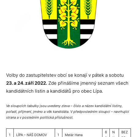
Volby do zastupitelstev obcí se konají v pátek a sobotu
23. a 24. září 2022.
Zde přinášíme jmenný seznam všech
kandidátních listin a kandidátů pro obec Lípa.
Ve sloupcích tabulky jsou uvedeny zleva – číslo a název kandidátní listiny,
pořadí, příjmení, jméno a věk kandidáta. V předposledním sloupci – navrhující
strana a v posledním politická příslušnost.
6
N
BEZ
1
LÍPA – NÁŠ DOMOV
1
Melár Hana