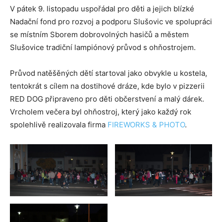
V pátek 9. listopadu uspořádal pro děti a jejich blízké
Nadační fond pro rozvoj a podporu Slušovic ve spolupráci
se místním Sborem dobrovolných hasičů a městem
Slušovice tradiční lampiónový průvod s ohňostrojem.
Průvod natěšěných dětí startoval jako obvykle u kostela,
tentokrát s cílem na dostihové dráze, kde bylo v pizzerii
RED DOG připraveno pro děti občerstvení a malý dárek.
Vrcholem večera byl ohňostroj, který jako každý rok
spolehlivě realizovala firma
FIREWORKS & PHOTO
.