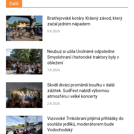
Další
Bratřejovské kotáry. Krásný závod, který
začal jedním nápadem
9.8.2026
Neubuz si užila Uvolněné odpoledne.
Smyslohraní i historické traktory byly v
obležení
7.8.2026
Skvělí diváci proměnili bouřku v další
zážitek. SudFest nabídl výbornou
atmosféru i velké koncerty
2.8.2026
Vizovické Trnkobraní přijímá přihlášky do
soutěže jedlíků, moderátorem bude
Vodochodský