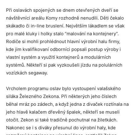
Při oslavách spojených se dnem otevřených dveří se
návštěvníci areálu Komy rozhodně nenudili. Děti čekalo
skákadlo či in-line bruslení. Největším lákadlem se však
pro malé kluky i holky stalo “malování na kontejnery“.
Rodiče si mohli prohlédnout hlavní výrobní halu firmy,
kde jim kvalifikovaní odborníci popsali postup výroby i
vlastní systém a využití kontejnerů a modulárních
systémů. Někteří si pak vyzkoušeli jízdu na polulárních
vozízkách segaway.
Vrcholem programu oslav bylo vystoupení valašského
siláka Železného Zekona. Při některých jeho číslech
běhal mráz po zádech, a když jedna z divaček roztínala na
jeho hlavě kalačem dřevěný špalek, někteří se museli
otočit. Zekon si také tradičně pochutnal na žiletkách.
Nakonec se i s diváky přesunul do výrobní haly, kde