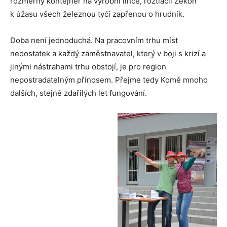
rozměrný kontejner na výrobní lince, roztlačil Zekon
k úžasu všech železnou tyčí zapřenou o hrudník.
Doba není jednoduchá. Na pracovním trhu míst
nedostatek a každý zaměstnavatel, který v boji s krizí a
jinými nástrahami trhu obstojí, je pro region
nepostradatelným přínosem. Přejme tedy Komě mnoho
dalších, stejně zdařilých let fungování.