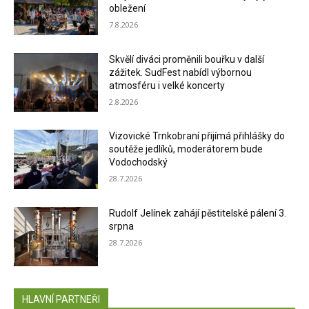
obležení
7.8.2026
Skvělí diváci proměnili bouřku v další
zážitek. SudFest nabídl výbornou
atmosféru i velké koncerty
2.8.2026
Vizovické Trnkobraní přijímá přihlášky do
soutěže jedlíků, moderátorem bude
Vodochodský
28.7.2026
Rudolf Jelínek zahájí pěstitelské pálení 3.
srpna
28.7.2026
HLAVNÍ PARTNEŘI