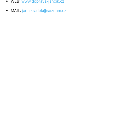
WEB:
www.doprava-jancik.cz
MAIL:
jancikradek@seznam.cz