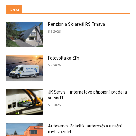
Další
Penzion a Ski areál RS Trnava
5.8.2026
Fotovoltaika Zlín
5.8.2026
JK Servis – internetové připojení, prodej a
servis IT
5.8.2026
Autoservis Polaštík, automyčka a ruční
mytí vozidel