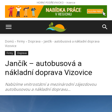
HORNÍ PODŘEVNICKO - inzerce
Domů
Firmy
Doprava
Jančík - autobusová a nákladní doprava
Vizovice
Firmy
Doprava
Jančík – autobusová a
nákladní doprava Vizovice
Nabízíme vnitrostátní a mezinárodní zájezdovou
autobusovou a nákladní dopravu...