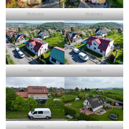
Slušovice
Slušovice
Vizovice
Vizovice
Zádveřice
Slušovice