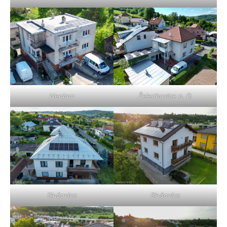
Neubuz
Želechovice n. D.
Slušovice
Slušovice