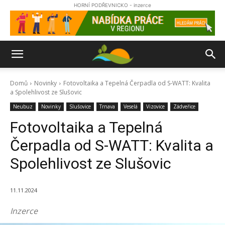
HORNÍ PODŘEVNICKO - inzerce
Domů
Novinky
Fotovoltaika a Tepelná Čerpadla od S-WATT: Kvalita
a Spolehlivost ze Slušovic
Neubuz
Novinky
Slušovice
Trnava
Veselá
Vizovice
Zádveřice
Fotovoltaika a Tepelná
Čerpadla od S-WATT: Kvalita a
Spolehlivost ze Slušovic
11.11.2024
Inzerce