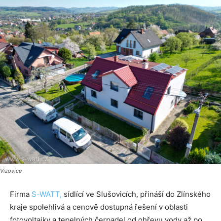
Vizovice
Firma
S-WATT,
sídlící ve Slušovicích, přináší do Zlínského
kraje spolehlivá a cenově dostupná řešení v oblasti
fotovoltaiky a tepelných čerpadel od ohřevu vody až po