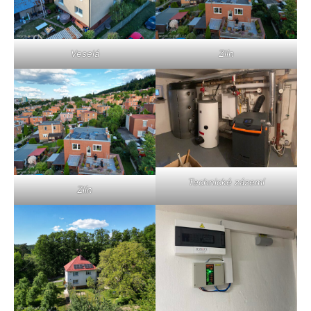
Veselá
Zlín
Technické zázemí
Zlín