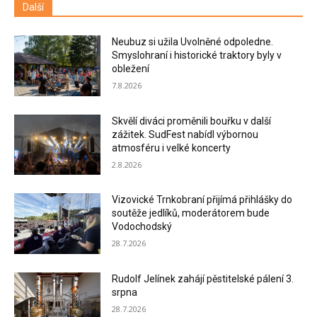
Další
Neubuz si užila Uvolněné odpoledne.
Smyslohraní i historické traktory byly v
obležení
7.8.2026
Skvělí diváci proměnili bouřku v další
zážitek. SudFest nabídl výbornou
atmosféru i velké koncerty
2.8.2026
Vizovické Trnkobraní přijímá přihlášky do
soutěže jedlíků, moderátorem bude
Vodochodský
28.7.2026
Rudolf Jelínek zahájí pěstitelské pálení 3.
srpna
28.7.2026