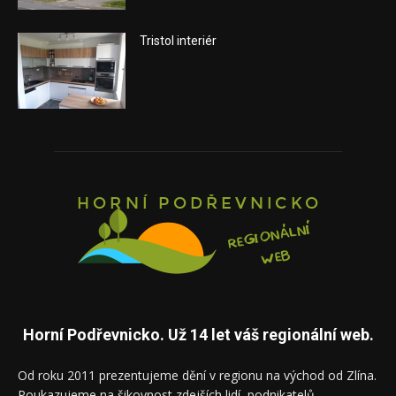
Tristol interiér
Horní Podřevnicko. Už 14 let váš regionální web.
Od roku 2011 prezentujeme dění v regionu na východ od Zlína.
Poukazujeme na šikovnost zdejších lidí, podnikatelů,