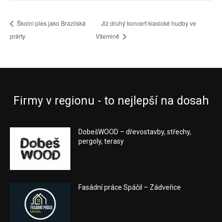
Školní ples jako Brazilská
Již druhý koncert klasické hudby ve
prárty
Všemině
Firmy v regionu - to nejlepší na dosah
DobešWOOD – dřevostavby, střechy,
pergoly, terasy
Fasádní práce Spáčil – Zádveřice