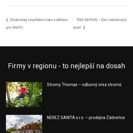
Slušovický charitativní den s během
TNS SERVIS – Den otevřených
pro ANITU
dveří
Firmy v regionu - to nejlepší na dosah
Stromy Thomas – odborný ořez stromů
NEREZ SANITA s.r.o. – prodejna Zádveřice