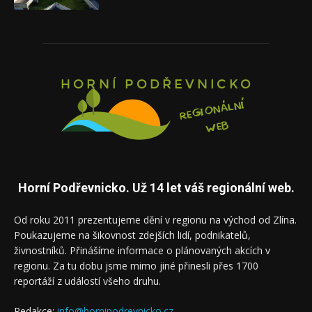
Horní Podřevnicko. Už 14 let váš regionální web.
Od roku 2011 prezentujeme dění v regionu na východ od Zlína.
Poukazujeme na šikovnost zdejších lidí, podnikatelů,
živnostníků. Přinášíme informace o plánovaných akcích v
regionu. Za tu dobu jsme mimo jiné přinesli přes 1700
reportáží z událostí všeho druhu.
Redakce:
info@hornipodrevnicko.cz