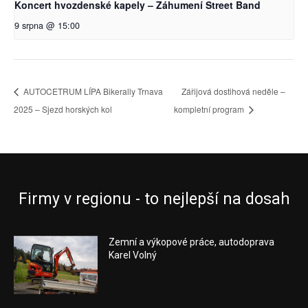
Koncert hvozdenské kapely – Záhumení Street Band
9 srpna @ 15:00
AUTOCETRUM LÍPA Bikerally Trnava
Zářijová dostihová neděle –
2025 – Sjezd horských kol
kompletní program
Firmy v regionu - to nejlepší na dosah
Zemní a výkopové práce, autodoprava
Karel Volný