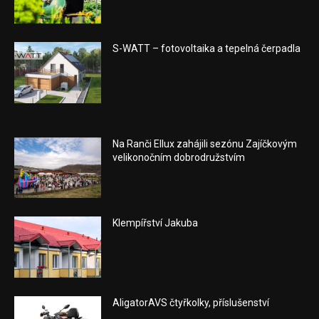
S-WATT – fotovoltaika a tepelná čerpadla
Na Ranči Ellux zahájili sezónu Zajíčkovým
velikonočním dobrodružstvím
Klempířství Jakuba
AligatorAVS čtyřkolky, příslušenství